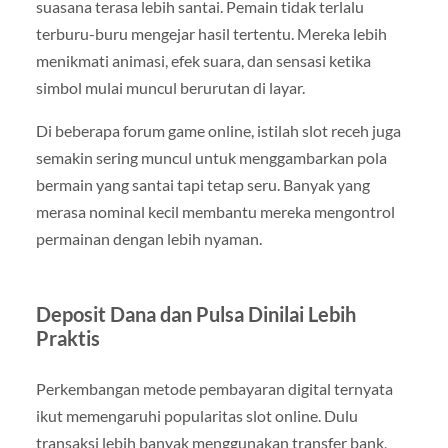
suasana terasa lebih santai. Pemain tidak terlalu
terburu-buru mengejar hasil tertentu. Mereka lebih
menikmati animasi, efek suara, dan sensasi ketika
simbol mulai muncul berurutan di layar.
Di beberapa forum game online, istilah slot receh juga
semakin sering muncul untuk menggambarkan pola
bermain yang santai tapi tetap seru. Banyak yang
merasa nominal kecil membantu mereka mengontrol
permainan dengan lebih nyaman.
Deposit Dana dan Pulsa Dinilai Lebih
Praktis
Perkembangan metode pembayaran digital ternyata
ikut memengaruhi popularitas slot online. Dulu
transaksi lebih banyak menggunakan transfer bank,