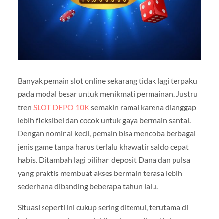
Banyak pemain slot online sekarang tidak lagi terpaku
pada modal besar untuk menikmati permainan. Justru
tren
SLOT DEPO 10K
semakin ramai karena dianggap
lebih fleksibel dan cocok untuk gaya bermain santai.
Dengan nominal kecil, pemain bisa mencoba berbagai
jenis game tanpa harus terlalu khawatir saldo cepat
habis. Ditambah lagi pilihan deposit Dana dan pulsa
yang praktis membuat akses bermain terasa lebih
sederhana dibanding beberapa tahun lalu.
Situasi seperti ini cukup sering ditemui, terutama di