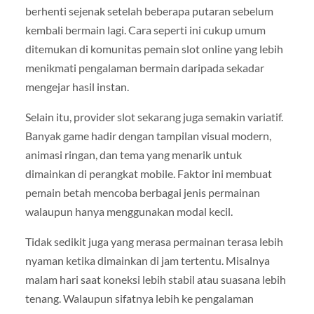
berhenti sejenak setelah beberapa putaran sebelum
kembali bermain lagi. Cara seperti ini cukup umum
ditemukan di komunitas pemain slot online yang lebih
menikmati pengalaman bermain daripada sekadar
mengejar hasil instan.
Selain itu, provider slot sekarang juga semakin variatif.
Banyak game hadir dengan tampilan visual modern,
animasi ringan, dan tema yang menarik untuk
dimainkan di perangkat mobile. Faktor ini membuat
pemain betah mencoba berbagai jenis permainan
walaupun hanya menggunakan modal kecil.
Tidak sedikit juga yang merasa permainan terasa lebih
nyaman ketika dimainkan di jam tertentu. Misalnya
malam hari saat koneksi lebih stabil atau suasana lebih
tenang. Walaupun sifatnya lebih ke pengalaman