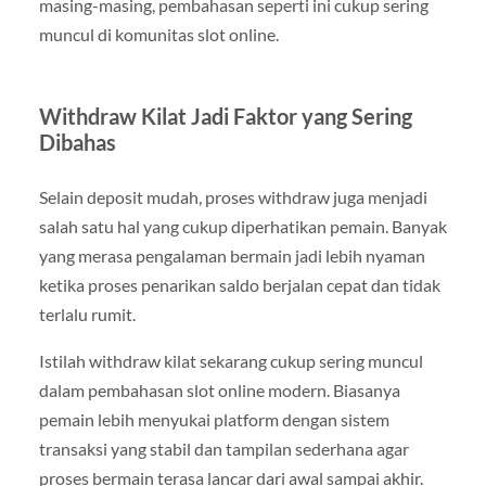
masing-masing, pembahasan seperti ini cukup sering
muncul di komunitas slot online.
Withdraw Kilat Jadi Faktor yang Sering
Dibahas
Selain deposit mudah, proses withdraw juga menjadi
salah satu hal yang cukup diperhatikan pemain. Banyak
yang merasa pengalaman bermain jadi lebih nyaman
ketika proses penarikan saldo berjalan cepat dan tidak
terlalu rumit.
Istilah withdraw kilat sekarang cukup sering muncul
dalam pembahasan slot online modern. Biasanya
pemain lebih menyukai platform dengan sistem
transaksi yang stabil dan tampilan sederhana agar
proses bermain terasa lancar dari awal sampai akhir.