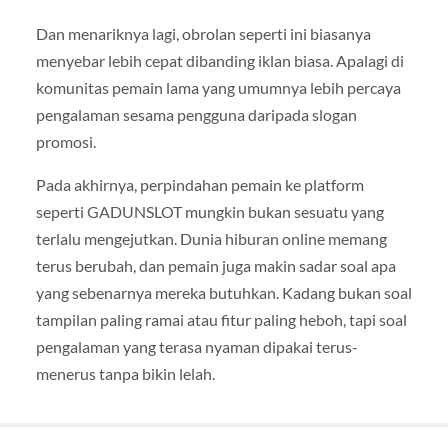
Dan menariknya lagi, obrolan seperti ini biasanya
menyebar lebih cepat dibanding iklan biasa. Apalagi di
komunitas pemain lama yang umumnya lebih percaya
pengalaman sesama pengguna daripada slogan
promosi.
Pada akhirnya, perpindahan pemain ke platform
seperti GADUNSLOT mungkin bukan sesuatu yang
terlalu mengejutkan. Dunia hiburan online memang
terus berubah, dan pemain juga makin sadar soal apa
yang sebenarnya mereka butuhkan. Kadang bukan soal
tampilan paling ramai atau fitur paling heboh, tapi soal
pengalaman yang terasa nyaman dipakai terus-
menerus tanpa bikin lelah.