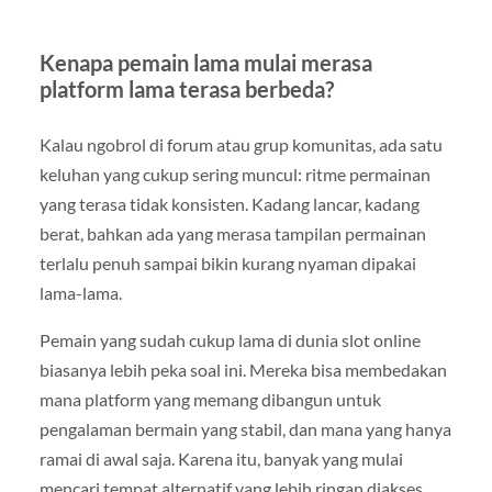
Kenapa pemain lama mulai merasa
platform lama terasa berbeda?
Kalau ngobrol di forum atau grup komunitas, ada satu
keluhan yang cukup sering muncul: ritme permainan
yang terasa tidak konsisten. Kadang lancar, kadang
berat, bahkan ada yang merasa tampilan permainan
terlalu penuh sampai bikin kurang nyaman dipakai
lama-lama.
Pemain yang sudah cukup lama di dunia slot online
biasanya lebih peka soal ini. Mereka bisa membedakan
mana platform yang memang dibangun untuk
pengalaman bermain yang stabil, dan mana yang hanya
ramai di awal saja. Karena itu, banyak yang mulai
mencari tempat alternatif yang lebih ringan diakses