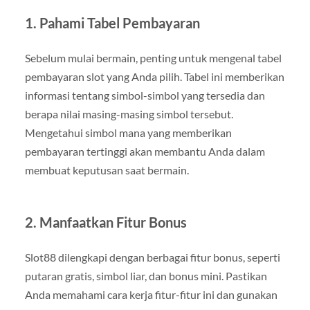
1. Pahami Tabel Pembayaran
Sebelum mulai bermain, penting untuk mengenal tabel
pembayaran slot yang Anda pilih. Tabel ini memberikan
informasi tentang simbol-simbol yang tersedia dan
berapa nilai masing-masing simbol tersebut.
Mengetahui simbol mana yang memberikan
pembayaran tertinggi akan membantu Anda dalam
membuat keputusan saat bermain.
2. Manfaatkan Fitur Bonus
Slot88 dilengkapi dengan berbagai fitur bonus, seperti
putaran gratis, simbol liar, dan bonus mini. Pastikan
Anda memahami cara kerja fitur-fitur ini dan gunakan