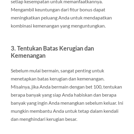
setiap kesempatan untuk memanfaatkannya.
Mengambil keuntungan dari fitur bonus dapat
meningkatkan peluang Anda untuk mendapatkan
kombinasi kemenangan yang menguntungkan.
3. Tentukan Batas Kerugian dan
Kemenangan
Sebelum mulai bermain, sangat penting untuk
menetapkan batas kerugian dan kemenangan.
Misalnya, jika Anda bermain dengan bet 100, tentukan
berapa banyak yang siap Anda habiskan dan berapa
banyak yang ingin Anda menangkan sebelum keluar. Ini
mungkin membantu Anda untuk tetap dalam kendali
dan menghindari kerugian besar.