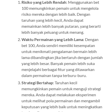
Risiko yang Lebih Rendah
: Menggunakan bet
100 memungkinkan pemain untuk mengelola
risiko mereka dengan lebih baik. Dengan
taruhan yang lebih kecil, Anda dapat
memainkan lebih banyak putaran, yang berarti
lebih banyak peluang untuk menang.
Waktu Permainan yang Lebih Lama
: Dengan
bet 100, Anda sendiri memiliki kesempatan
untuk menikmati pengalaman bermain lebih
lama dibandingkan jika bertaruh dengan jumlah
yang lebih besar. Banyak pemain lebih suka
menjelajahi berbagai fitur yang ditawarkan
dalam permainan tanpa terburu-buru.
Strategi Bertahap
: Taruhan kecil
memungkinkan pemain untuk menguji strategi
mereka. Anda dapat melakukan eksperimen
untuk melihat pola permainan dan mengambil
keputusan yang lebih baik untuk meningkatkan