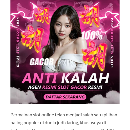
Permainan slot online telah menjadi salah satu pilihan
paling populer di dunia judi daring, khususnya di