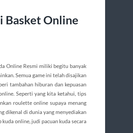
i Basket Online
da Online Resmi miliki begitu banyak
inkan. Semua game ini telah disajikan
beri tambahan hiburan dan kepuasan
ine. Seperti yang kita ketahui, tips
kan roulette online supaya menang
ang dikenal di dunia yang menyediakan
p kuda online, judi pacuan kuda secara