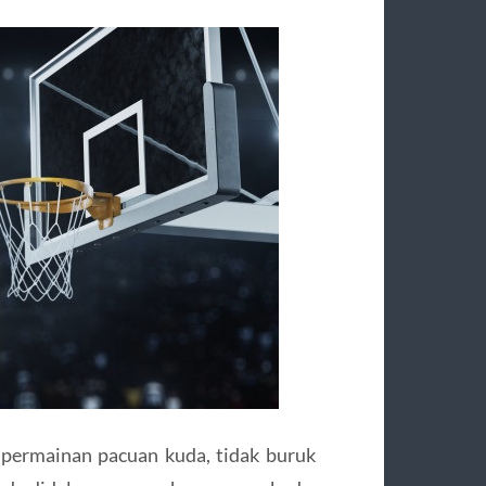
 permainan pacuan kuda, tidak buruk