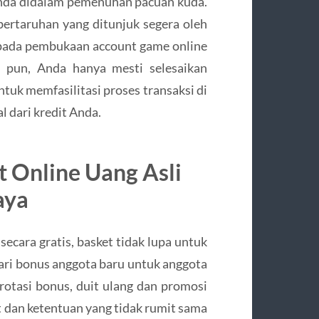
 Anda didalam pemenuhan pacuan kuda.
ertaruhan yang ditunjuk segera oleh
 pada pembukaan account game online
 pun, Anda hanya mesti selesaikan
ntuk memfasilitasi proses transaksi di
 dari kredit Anda.
t Online Uang Asli
aya
secara gratis, basket tidak lupa untuk
ari bonus anggota baru untuk anggota
 rotasi bonus, duit ulang dan promosi
t dan ketentuan yang tidak rumit sama