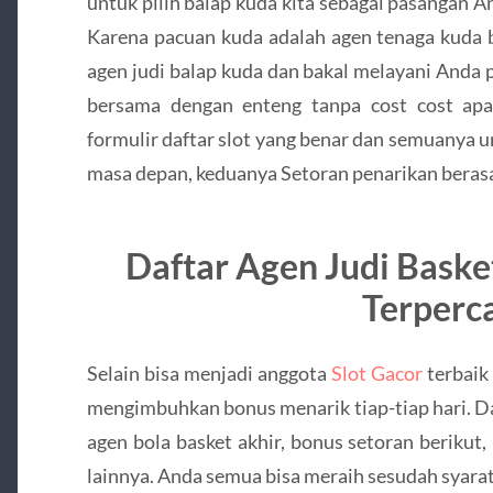
untuk pilih balap kuda kita sebagai pasangan
Karena pacuan kuda adalah agen tenaga kuda b
agen judi balap kuda dan bakal melayani Anda
bersama dengan enteng tanpa cost cost apa
formulir daftar slot yang benar dan semuanya u
masa depan, keduanya Setoran penarikan berasal
Daftar Agen Judi Baske
Terperc
Selain bisa menjadi anggota
Slot Gacor
terbaik 
mengimbuhkan bonus menarik tiap-tiap hari. D
agen bola basket akhir, bonus setoran berikut,
lainnya. Anda semua bisa meraih sesudah syara