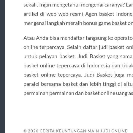
sekali. Ingin mengetahui mengenai caranya? L
artikel di web web resmi Agen basket Indones
mengenai langkah meraih bonus game basket onl
Atau Anda bisa mendaftar langsung ke operato
online terpercaya. Selain daftar judi basket o
untuk pelayan basket. Judi Basket yang sama
basket online tepercaya di Indonesia dan tid
basket online tepercaya. Judi Basket juga m
paralel bersama basket dan lebih tinggi di sit
permainan permainan dan basket online uang asl
© 2026
CERITA KEUNTUNGAN MAIN JUDI ONLINE