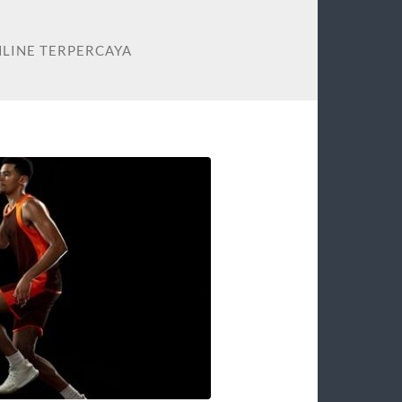
NLINE TERPERCAYA