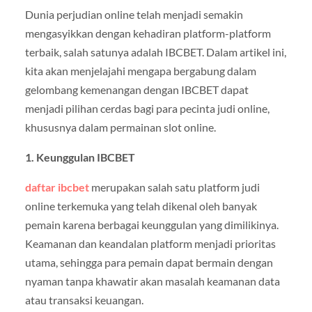
Dunia perjudian online telah menjadi semakin
mengasyikkan dengan kehadiran platform-platform
terbaik, salah satunya adalah IBCBET. Dalam artikel ini,
kita akan menjelajahi mengapa bergabung dalam
gelombang kemenangan dengan IBCBET dapat
menjadi pilihan cerdas bagi para pecinta judi online,
khususnya dalam permainan slot online.
1. Keunggulan IBCBET
daftar ibcbet
merupakan salah satu platform judi
online terkemuka yang telah dikenal oleh banyak
pemain karena berbagai keunggulan yang dimilikinya.
Keamanan dan keandalan platform menjadi prioritas
utama, sehingga para pemain dapat bermain dengan
nyaman tanpa khawatir akan masalah keamanan data
atau transaksi keuangan.