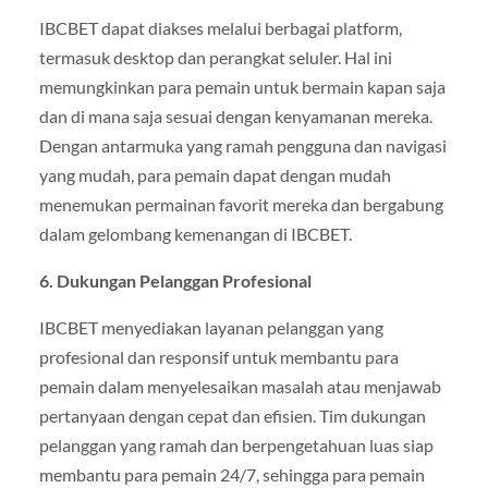
IBCBET dapat diakses melalui berbagai platform,
termasuk desktop dan perangkat seluler. Hal ini
memungkinkan para pemain untuk bermain kapan saja
dan di mana saja sesuai dengan kenyamanan mereka.
Dengan antarmuka yang ramah pengguna dan navigasi
yang mudah, para pemain dapat dengan mudah
menemukan permainan favorit mereka dan bergabung
dalam gelombang kemenangan di IBCBET.
6. Dukungan Pelanggan Profesional
IBCBET menyediakan layanan pelanggan yang
profesional dan responsif untuk membantu para
pemain dalam menyelesaikan masalah atau menjawab
pertanyaan dengan cepat dan efisien. Tim dukungan
pelanggan yang ramah dan berpengetahuan luas siap
membantu para pemain 24/7, sehingga para pemain