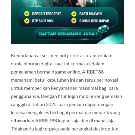
Kemudahan akses menjadi prioritas utama dalam
dunia hiburan digital saat ini, termasuk dalam
pengalaman bermain game online. AIRBET88
memahami betul kebutuhan ini dan terus berinovasi
untuk memberikan kenyamanan maksimal bagi para
penggunanya. Dengan fitur login mobile yang semakin
canggih di tahun 2025, para pemain dapat dengan
leluasa mengakses berbagai permainan menarik yang
ditawarkan AIRBET88 kapan saja dan di mana saja.
Tidak perlu lagi terpaku pada perangkat desktop, kini