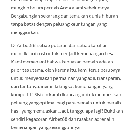
mungkin belum pernah Anda alami sebelumnya.
Bergabunglah sekarang dan temukan dunia hiburan
tanpa batas dengan peluang keuntungan yang
menggiurkan.
Di Airbet88, setiap putaran dan setiap taruhan
memiliki potensi untuk menjadi kemenangan besar.
Kami memahami bahwa kepuasan pemain adalah
prioritas utama, oleh karena itu, kami terus berupaya
untuk menyediakan permainan yang adil, transparan,
dan tentunya, memiliki tingkat kemenangan yang
kompetitif. Sistem kami dirancang untuk memberikan
peluang yang optimal bagi para pemain untuk meraih
hasil yang memuaskan. Jadi, tunggu apa lagi? Buktikan
sendiri kegacoran Airbet88 dan rasakan adrenalin
kemenangan yang sesungguhnya.