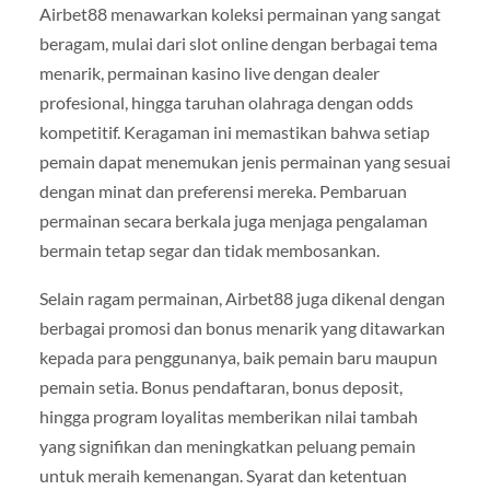
Airbet88 menawarkan koleksi permainan yang sangat
beragam, mulai dari slot online dengan berbagai tema
menarik, permainan kasino live dengan dealer
profesional, hingga taruhan olahraga dengan odds
kompetitif. Keragaman ini memastikan bahwa setiap
pemain dapat menemukan jenis permainan yang sesuai
dengan minat dan preferensi mereka. Pembaruan
permainan secara berkala juga menjaga pengalaman
bermain tetap segar dan tidak membosankan.
Selain ragam permainan, Airbet88 juga dikenal dengan
berbagai promosi dan bonus menarik yang ditawarkan
kepada para penggunanya, baik pemain baru maupun
pemain setia. Bonus pendaftaran, bonus deposit,
hingga program loyalitas memberikan nilai tambah
yang signifikan dan meningkatkan peluang pemain
untuk meraih kemenangan. Syarat dan ketentuan