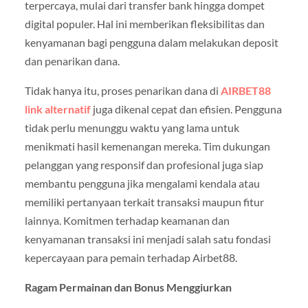
terpercaya, mulai dari transfer bank hingga dompet
digital populer. Hal ini memberikan fleksibilitas dan
kenyamanan bagi pengguna dalam melakukan deposit
dan penarikan dana.
Tidak hanya itu, proses penarikan dana di
AIRBET88
link alternatif
juga dikenal cepat dan efisien. Pengguna
tidak perlu menunggu waktu yang lama untuk
menikmati hasil kemenangan mereka. Tim dukungan
pelanggan yang responsif dan profesional juga siap
membantu pengguna jika mengalami kendala atau
memiliki pertanyaan terkait transaksi maupun fitur
lainnya. Komitmen terhadap keamanan dan
kenyamanan transaksi ini menjadi salah satu fondasi
kepercayaan para pemain terhadap Airbet88.
Ragam Permainan dan Bonus Menggiurkan