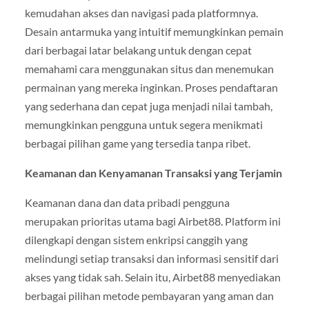
kemudahan akses dan navigasi pada platformnya.
Desain antarmuka yang intuitif memungkinkan pemain
dari berbagai latar belakang untuk dengan cepat
memahami cara menggunakan situs dan menemukan
permainan yang mereka inginkan. Proses pendaftaran
yang sederhana dan cepat juga menjadi nilai tambah,
memungkinkan pengguna untuk segera menikmati
berbagai pilihan game yang tersedia tanpa ribet.
Keamanan dan Kenyamanan Transaksi yang Terjamin
Keamanan dana dan data pribadi pengguna
merupakan prioritas utama bagi Airbet88. Platform ini
dilengkapi dengan sistem enkripsi canggih yang
melindungi setiap transaksi dan informasi sensitif dari
akses yang tidak sah. Selain itu, Airbet88 menyediakan
berbagai pilihan metode pembayaran yang aman dan