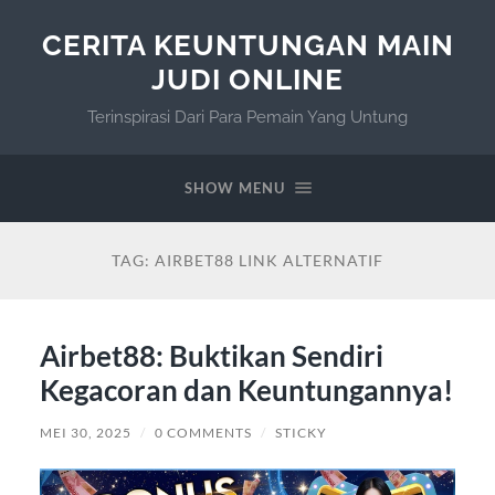
CERITA KEUNTUNGAN MAIN
JUDI ONLINE
Terinspirasi Dari Para Pemain Yang Untung
SHOW MENU
TAG:
AIRBET88 LINK ALTERNATIF
Airbet88: Buktikan Sendiri
Kegacoran dan Keuntungannya!
MEI 30, 2025
/
0 COMMENTS
/
STICKY