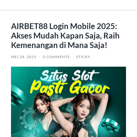
AIRBET88 Login Mobile 2025:
Akses Mudah Kapan Saja, Raih
Kemenangan di Mana Saja!
MEI 28, 2025
/
0 COMMENTS
/
STICKY