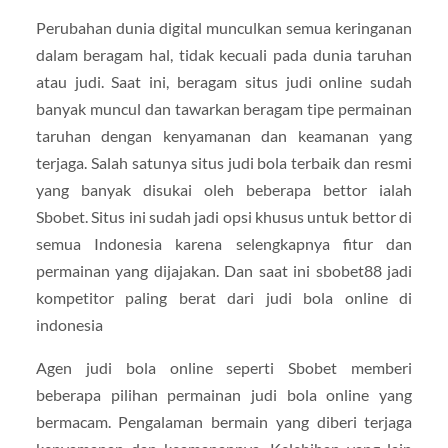
Perubahan dunia digital munculkan semua keringanan
dalam beragam hal, tidak kecuali pada dunia taruhan
atau judi. Saat ini, beragam situs judi online sudah
banyak muncul dan tawarkan beragam tipe permainan
taruhan dengan kenyamanan dan keamanan yang
terjaga. Salah satunya situs judi bola terbaik dan resmi
yang banyak disukai oleh beberapa bettor ialah
Sbobet. Situs ini sudah jadi opsi khusus untuk bettor di
semua Indonesia karena selengkapnya fitur dan
permainan yang dijajakan. Dan saat ini sbobet88 jadi
kompetitor paling berat dari judi bola online di
indonesia
Agen judi bola online seperti Sbobet memberi
beberapa pilihan permainan judi bola online yang
bermacam. Pengalaman bermain yang diberi terjaga