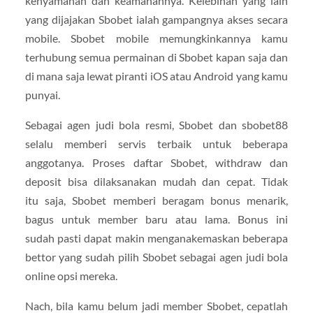
kenyamanan dan keamanannya. Kelebihan yang lain
yang dijajakan Sbobet ialah gampangnya akses secara
mobile. Sbobet mobile memungkinkannya kamu
terhubung semua permainan di Sbobet kapan saja dan
di mana saja lewat piranti iOS atau Android yang kamu
punyai.
Sebagai agen judi bola resmi, Sbobet dan sbobet88
selalu memberi servis terbaik untuk beberapa
anggotanya. Proses daftar Sbobet, withdraw dan
deposit bisa dilaksanakan mudah dan cepat. Tidak
itu saja, Sbobet memberi beragam bonus menarik,
bagus untuk member baru atau lama. Bonus ini
sudah pasti dapat makin menganakemaskan beberapa
bettor yang sudah pilih Sbobet sebagai agen judi bola
online opsi mereka.
Nach, bila kamu belum jadi member Sbobet, cepatlah