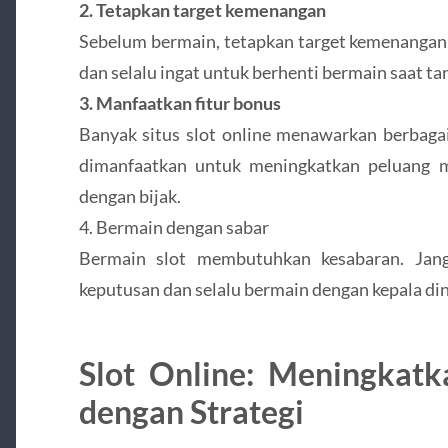
2. Tetapkan target kemenangan
Sebelum bermain, tetapkan target kemenangan y
dan selalu ingat untuk berhenti bermain saat t
3. Manfaatkan fitur bonus
Banyak situs slot online menawarkan berbag
dimanfaatkan untuk meningkatkan peluang 
dengan bijak.
4. Bermain dengan sabar
Bermain slot membutuhkan kesabaran. Jan
keputusan dan selalu bermain dengan kepala din
Slot Online: Meningkat
dengan Strategi