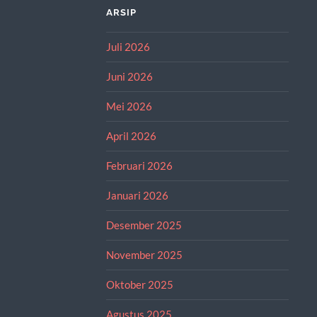
ARSIP
Juli 2026
Juni 2026
Mei 2026
April 2026
Februari 2026
Januari 2026
Desember 2025
November 2025
Oktober 2025
Agustus 2025