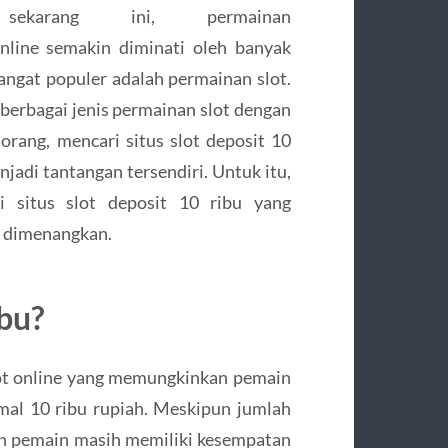
ekarang ini, permainan
nline semakin diminati oleh banyak
sangat populer adalah permainan slot.
berbagai jenis permainan slot dengan
orang, mencari situs slot deposit 10
jadi tantangan tersendiri. Untuk itu,
 situs slot deposit 10 ribu yang
k dimenangkan.
ibu?
slot online yang memungkinkan pemain
al 10 ribu rupiah. Meskipun jumlah
un pemain masih memiliki kesempatan