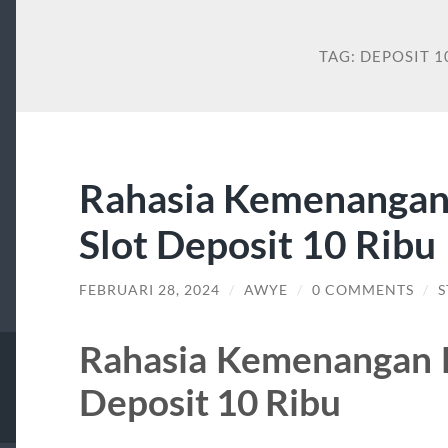
TAG:
DEPOSIT 1
Rahasia Kemenangan 
Slot Deposit 10 Ribu
FEBRUARI 28, 2024
/
AWYE
/
0 COMMENTS
/
S
Rahasia Kemenangan Be
Deposit 10 Ribu