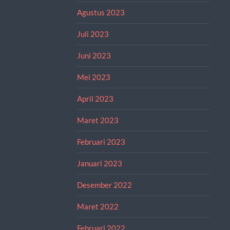
Agustus 2023
Juli 2023
Juni 2023
Mei 2023
April 2023
Maret 2023
Februari 2023
Januari 2023
Desember 2022
Maret 2022
Februari 2022