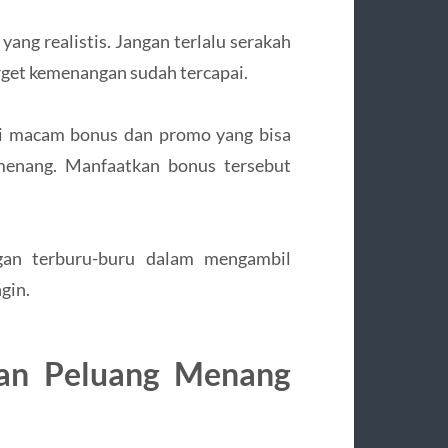
ang realistis. Jangan terlalu serakah
arget kemenangan sudah tercapai.
ai macam bonus dan promo yang bisa
menang. Manfaatkan bonus tersebut
gan terburu-buru dalam mengambil
gin.
kan Peluang Menang