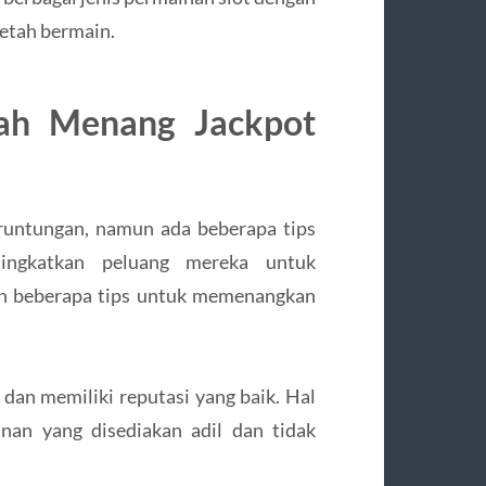
betah bermain.
dah Menang Jackpot
runtungan, namun ada beberapa tips
ngkatkan peluang mereka untuk
ah beberapa tips untuk memenangkan
a dan memiliki reputasi yang baik. Hal
nan yang disediakan adil dan tidak