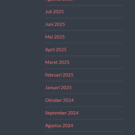
Juli 2025
Juni 2025
Mei 2025
April 2025
Maret 2025
Februari 2025
Januari 2025
Oktober 2024
September 2024
Agustus 2024