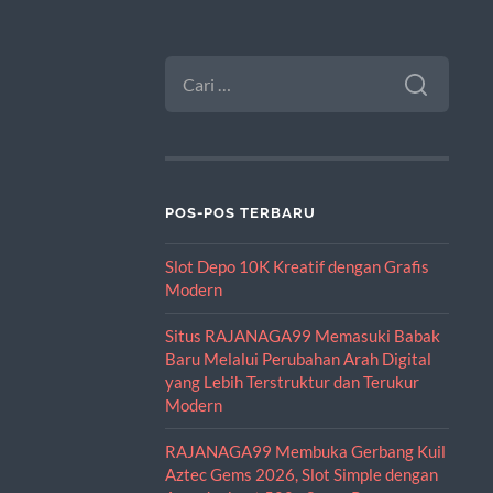
CARI
UNTUK:
POS-POS TERBARU
Slot Depo 10K Kreatif dengan Grafis
Modern
Situs RAJANAGA99 Memasuki Babak
Baru Melalui Perubahan Arah Digital
yang Lebih Terstruktur dan Terukur
Modern
RAJANAGA99 Membuka Gerbang Kuil
Aztec Gems 2026, Slot Simple dengan