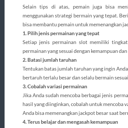
Selain tips di atas, pemain juga bisa me
menggunakan strategi bermain yang tepat. Beri
bisa membantu pemain untuk memenangkan jackp
1. Pilih jenis permainan yang tepat
Setiap jenis permainan slot memiliki tingkat
permainan yang sesuai dengan kemampuan dan
2. Batasi jumlah taruhan
Tentukan batas jumlah taruhan yang ingin Anda
bertaruh terlalu besar dan selalu bermain sesu
3. Cobalah variasi permainan
Jika Anda sudah mencoba berbagai jenis perm
hasil yang diinginkan, cobalah untuk mencoba va
Anda bisa memenangkan jackpot besar saat berm
4. Terus belajar dan mengasah kemampuan