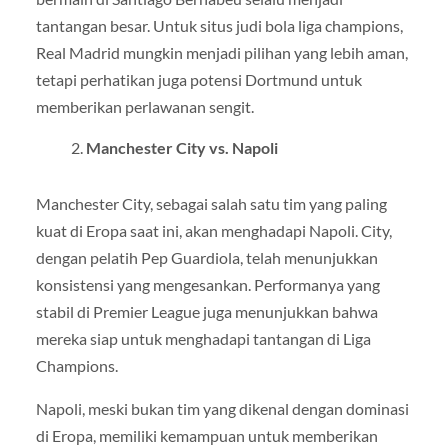
tantangan besar. Untuk situs judi bola liga champions,
Real Madrid mungkin menjadi pilihan yang lebih aman,
tetapi perhatikan juga potensi Dortmund untuk
memberikan perlawanan sengit.
Manchester City vs. Napoli
Manchester City, sebagai salah satu tim yang paling
kuat di Eropa saat ini, akan menghadapi Napoli. City,
dengan pelatih Pep Guardiola, telah menunjukkan
konsistensi yang mengesankan. Performanya yang
stabil di Premier League juga menunjukkan bahwa
mereka siap untuk menghadapi tantangan di Liga
Champions.
Napoli, meski bukan tim yang dikenal dengan dominasi
di Eropa, memiliki kemampuan untuk memberikan