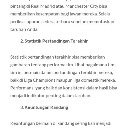
bintang di Real Madrid atau Manchester City bisa
memberikan kesempatan bagi lawan mereka. Selalu
periksa laporan cedera terbaru sebelum memutuskan
taruhan Anda.
Statistik Pertandingan Terakhir
Statistik pertandingan terakhir bisa memberikan
gambaran tentang performa tim. Lihat bagaimana tim-
tim ini bermain dalam pertandingan terakhir mereka,
baik di Liga Champions maupun liga domestik mereka.
Performansi yang baik dan konsistensi dalam hasil bisa
menjadi indikator penting dalam taruhan.
Keuntungan Kandang
Keuntungan bermain di kandang sering kali menjadi