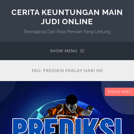
CERITA KEUNTUNGAN MAIN
JUDI ONLINE
Terinspirasi Dari Para Pemain Yang Untung
SHOW MENU
TAG:
PREDIKSI PARLAY HARI INI
STICKY POST