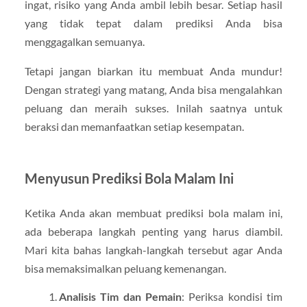
ingat, risiko yang Anda ambil lebih besar. Setiap hasil
yang tidak tepat dalam prediksi Anda bisa
menggagalkan semuanya.
Tetapi jangan biarkan itu membuat Anda mundur!
Dengan strategi yang matang, Anda bisa mengalahkan
peluang dan meraih sukses. Inilah saatnya untuk
beraksi dan memanfaatkan setiap kesempatan.
Menyusun Prediksi Bola Malam Ini
Ketika Anda akan membuat prediksi bola malam ini,
ada beberapa langkah penting yang harus diambil.
Mari kita bahas langkah-langkah tersebut agar Anda
bisa memaksimalkan peluang kemenangan.
Analisis Tim dan Pemain
: Periksa kondisi tim