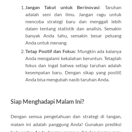
Jangan Takut untuk Berinovasi
: Taruhan
adalah seni dan ilmu. Jangan ragu untuk
mencoba strategi baru dan menggali lebih
dalam tentang statistik dan analisis. Semakin
banyak Anda tahu, semakin besar peluang
Anda untuk menang.
Tetap Positif dan Fokus
: Mungkin ada kalanya
Anda mengalami kekalahan beruntun. Tetaplah
fokus dan ingat bahwa setiap taruhan adalah
kesempatan baru. Dengan sikap yang positif,
Anda bisa mengubah nasib taruhan Anda.
Siap Menghadapi Malam Ini?
Dengan semua pengetahuan dan strategi di tangan,
malam ini adalah panggung Anda! Gunakan prediksi