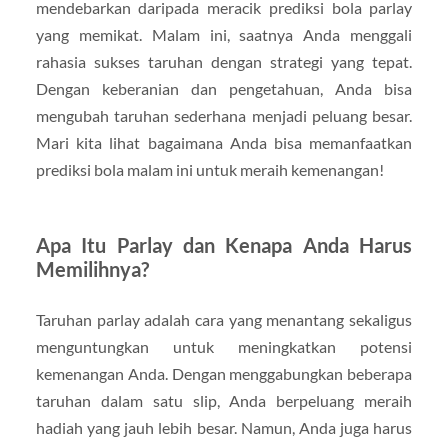
mendebarkan daripada meracik prediksi bola parlay
yang memikat. Malam ini, saatnya Anda menggali
rahasia sukses taruhan dengan strategi yang tepat.
Dengan keberanian dan pengetahuan, Anda bisa
mengubah taruhan sederhana menjadi peluang besar.
Mari kita lihat bagaimana Anda bisa memanfaatkan
prediksi bola malam ini untuk meraih kemenangan!
Apa Itu Parlay dan Kenapa Anda Harus
Memilihnya?
Taruhan parlay adalah cara yang menantang sekaligus
menguntungkan untuk meningkatkan potensi
kemenangan Anda. Dengan menggabungkan beberapa
taruhan dalam satu slip, Anda berpeluang meraih
hadiah yang jauh lebih besar. Namun, Anda juga harus