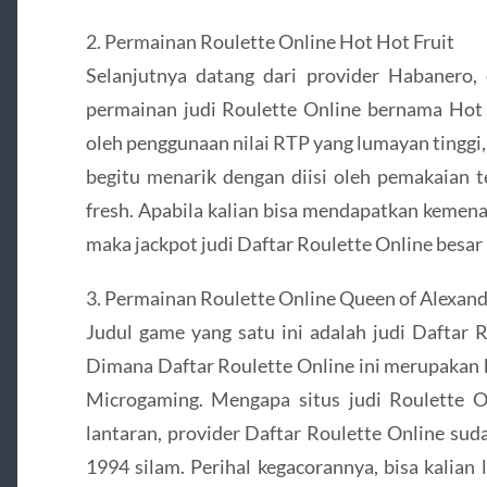
2. Permainan Roulette Online Hot Hot Fruit
Selanjutnya datang dari provider Habanero
permainan judi Roulette Online bernama Hot 
oleh penggunaan nilai RTP yang lumayan tinggi,
begitu menarik dengan diisi oleh pemakaian 
fresh. Apabila kalian bisa mendapatkan kemena
maka jackpot judi Daftar Roulette Online besar b
3. Permainan Roulette Online Queen of Alexand
Judul game yang satu ini adalah judi Daftar 
Dimana Daftar Roulette Online ini merupakan 
Microgaming. Mengapa situs judi Roulette Onl
lantaran, provider Daftar Roulette Online sud
1994 silam. Perihal kegacorannya, bisa kalian 