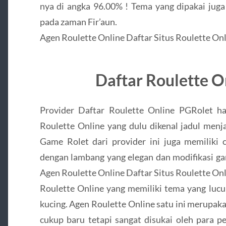
nya di angka 96.00% ! Tema yang dipakai juga 
pada zaman Fir’aun.
Agen Roulette Online Daftar Situs Roulette On
Daftar Roulette O
Provider Daftar Roulette Online PGRolet h
Roulette Online yang dulu dikenal jadul menja
Game Rolet dari provider ini juga memiliki c
dengan lambang yang elegan dan modifikasi ga
Agen Roulette Online Daftar Situs Roulette On
Roulette Online yang memiliki tema yang luc
kucing. Agen Roulette Online satu ini merupak
cukup baru tetapi sangat disukai oleh para p