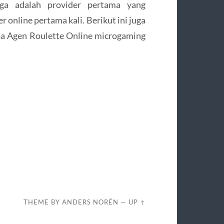
uga adalah provider pertama yang
online pertama kali. Berikut ini juga
pa Agen Roulette Online microgaming
THEME BY
ANDERS NORÉN
—
UP ↑