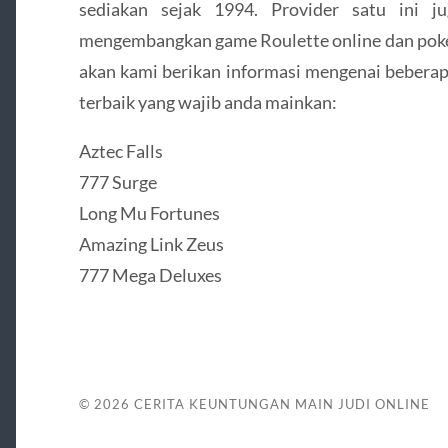
sediakan sejak 1994. Provider satu ini j
mengembangkan game Roulette online dan poker 
akan kami berikan informasi mengenai bebera
terbaik yang wajib anda mainkan:
Aztec Falls
777 Surge
Long Mu Fortunes
Amazing Link Zeus
777 Mega Deluxes
© 2026
CERITA KEUNTUNGAN MAIN JUDI ONLINE