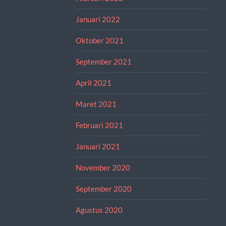
Januari 2022
Oktober 2021
September 2021
April 2021
Maret 2021
Februari 2021
Januari 2021
November 2020
September 2020
Agustus 2020