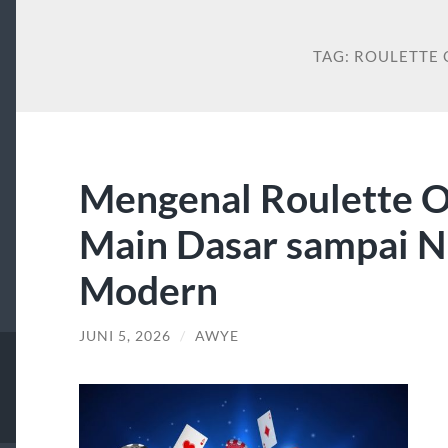
TAG:
ROULETTE 
Mengenal Roulette On
Main Dasar sampai N
Modern
JUNI 5, 2026
/
AWYE