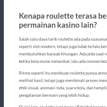
Kenapa roulette terasa be
permainan kasino lain?
Salah satu daya tarik roulette ada pada suasanan
seperti slot modern, tetapi juga tidak terlalu b
membutuhkan banyak hitungan. Ada jeda saat r
ketika bola mulai melambat, lalu ada momen keci
Ritme seperti itu membuat roulette punya atmo
melihat hasil, tetapi juga menikmati proses menu
efek visual, animasi roda, suara bola, dan tamp
pengalaman bermain yang lebih hidup.
Di sisi lain, roulette juga terasa fleksibel kare