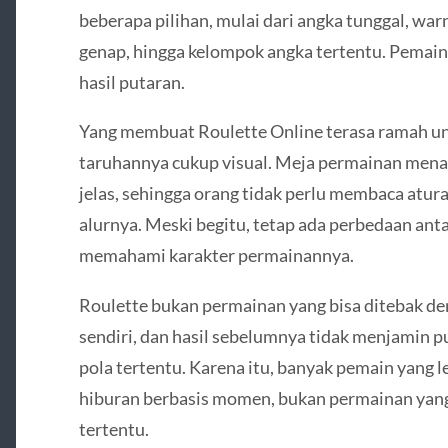
beberapa pilihan, mulai dari angka tunggal, war
genap, hingga kelompok angka tertentu. Pemain
hasil putaran.
Yang membuat Roulette Online terasa ramah un
taruhannya cukup visual. Meja permainan mena
jelas, sehingga orang tidak perlu membaca at
alurnya. Meski begitu, tetap ada perbedaan an
memahami karakter permainannya.
Roulette bukan permainan yang bisa ditebak den
sendiri, dan hasil sebelumnya tidak menjamin p
pola tertentu. Karena itu, banyak pemain yang 
hiburan berbasis momen, bukan permainan yang
tertentu.