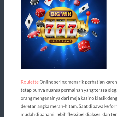
Roulette
Online sering menarik perhatian karen
tetap punya nuansa permainan yang terasa eleg
orang mengenalnya dari meja kasino klasik denga
deretan angka merah-hitam. Saat dibawa ke forma
mudah dipahami, lebih fleksibel diakses, dan te