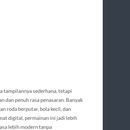
a tampilannya sederhana, tetapi
an dan penuh rasa penasaran. Banyak
n roda berputar, bola kecil, dan
t digital, permainan ini jadi lebih
rasa lebih modern tanpa