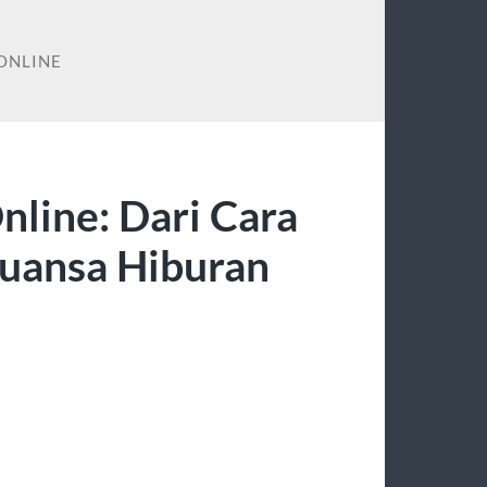
ONLINE
line: Dari Cara
uansa Hiburan