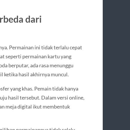
rbeda dari
ya. Permainan ini tidak terlalu cepat
erat seperti permainan kartu yang
oda berputar, ada rasa menunggu
l ketika hasil akhirnya muncul.
sfer yang khas. Pemain tidak hanya
ju hasil tersebut. Dalam versi online,
ilan meja digital ikut membentuk
na pilihan permainannya tidak selalu