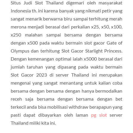
Situs Judi Slot Thailand digemari oleh masyarakat
Indonesia th. ini karena banyak yang nikmati petir yang
sangat menarik berwarna biru sampai terhitung merah
merona menjadi berasal dari perkalian x25, x50, x100,
x250 malahan sampai bersama dengan bersama
dengan x500 pada waktu bermain slot gacor Gate of
Olympus dan terhitung Slot Gacor Starlight Princess.
Dengan kemenangan optimal ialah x5000 berasal dari
jumlah taruhan yang dipasang pada waktu bermain
Slot Gacor 2023 di server Thailand ini merupakan
mengenai yang sangat menantang untuk kalian coba
bersama dengan bersama dengan hanya bermodalkan
receh saja bersama dengan bersama dengan bet
terkecil anda bisa mobilisasi withdraw berapapun yang
pasti dapat dibayarkan oleh laman
pg slot
server
Thailand miliki kita ini.