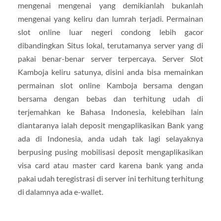
mengenai mengenai yang demikianlah bukanlah
mengenai yang keliru dan lumrah terjadi. Permainan
slot online luar negeri condong lebih gacor
dibandingkan Situs lokal, terutamanya server yang di
pakai benar-benar server terpercaya. Server Slot
Kamboja keliru satunya, disini anda bisa memainkan
permainan slot online Kamboja bersama dengan
bersama dengan bebas dan terhitung udah di
terjemahkan ke Bahasa Indonesia, kelebihan lain
diantaranya ialah deposit mengaplikasikan Bank yang
ada di Indonesia, anda udah tak lagi selayaknya
berpusing pusing mobilisasi deposit mengaplikasikan
visa card atau master card karena bank yang anda
pakai udah teregistrasi di server ini terhitung terhitung
di dalamnya ada e-wallet.