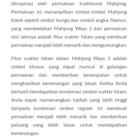
diinspirasi oleh permainan tradisional Mahjong.
Permainan ini menampilkan simbol-simbol Mahjong
klasik seperti simbol bunga dan simbol angka. Namun,
yang membedakan Mahjong Ways 2 dari permainan
slot lainnya adalah fitur scatter hitam yang membuat
permainan menjadi lebih menarik dan menguntungkan.
Fitur scatter hitam dalam Mahjong Ways 2 adalah
simbol khusus yang dapat muncul di gulungan
permainan dan memberikan kesempatan untuk
menghasilkan kemenangan yang besar. Ketika Anda
berhasil mendapatkan kombinasi simbol scatter hitam,
Anda dapat memenangkan hadiah yang lebih tinggi
daripada kombinasi simbol reguler. Ini membuat
permainan menjadi lebih menarik dan memberikan
peluang yang lebih besar untuk mendapatkan
kemenangan.