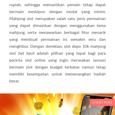
rupiah, sehingga memastikan pemain tetap dapat
bermain meskipun dengan modal yang minim.
Mahjong slot merupakan salah satu jenis permainan
yang dapat dimainkan dengan menggunakan tema
mahjong, serta menawarkan berbagai fitur menarik
yang membuat permainan ini semakin seru dan
menghibur. Dengan demikian, slot depo 10k mahjong
slot bet kecil adalah pilihan yang tepat bagi para
pecinta slot online yang ingin merasakan sensasi
bermain slot dengan budget terbatas namun tetap
memiliki kesempatan untuk memenangkan hadiah
besar.
STICKY POST