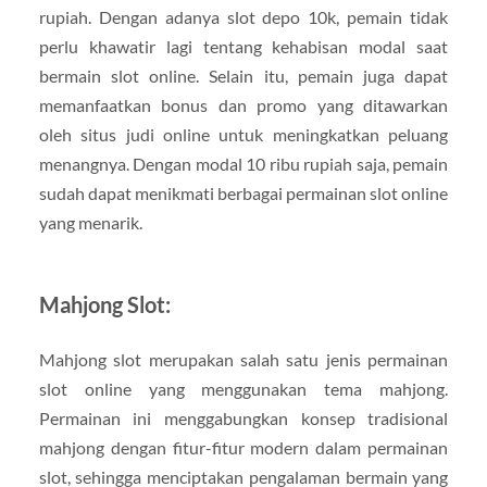
rupiah. Dengan adanya slot depo 10k, pemain tidak
perlu khawatir lagi tentang kehabisan modal saat
bermain slot online. Selain itu, pemain juga dapat
memanfaatkan bonus dan promo yang ditawarkan
oleh situs judi online untuk meningkatkan peluang
menangnya. Dengan modal 10 ribu rupiah saja, pemain
sudah dapat menikmati berbagai permainan slot online
yang menarik.
Mahjong Slot:
Mahjong slot merupakan salah satu jenis permainan
slot online yang menggunakan tema mahjong.
Permainan ini menggabungkan konsep tradisional
mahjong dengan fitur-fitur modern dalam permainan
slot, sehingga menciptakan pengalaman bermain yang