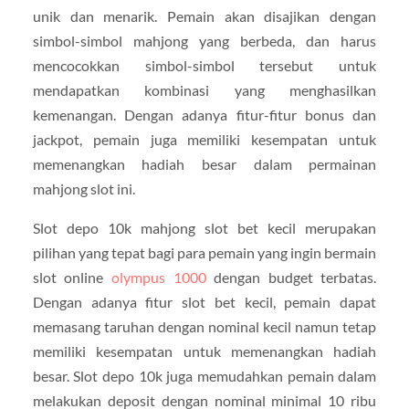
unik dan menarik. Pemain akan disajikan dengan
simbol-simbol mahjong yang berbeda, dan harus
mencocokkan simbol-simbol tersebut untuk
mendapatkan kombinasi yang menghasilkan
kemenangan. Dengan adanya fitur-fitur bonus dan
jackpot, pemain juga memiliki kesempatan untuk
memenangkan hadiah besar dalam permainan
mahjong slot ini.
Slot depo 10k mahjong slot bet kecil merupakan
pilihan yang tepat bagi para pemain yang ingin bermain
slot online
olympus 1000
dengan budget terbatas.
Dengan adanya fitur slot bet kecil, pemain dapat
memasang taruhan dengan nominal kecil namun tetap
memiliki kesempatan untuk memenangkan hadiah
besar. Slot depo 10k juga memudahkan pemain dalam
melakukan deposit dengan nominal minimal 10 ribu