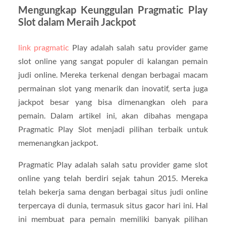
Mengungkap Keunggulan Pragmatic Play
Slot dalam Meraih Jackpot
link pragmatic
Play adalah salah satu provider game
slot online yang sangat populer di kalangan pemain
judi online. Mereka terkenal dengan berbagai macam
permainan slot yang menarik dan inovatif, serta juga
jackpot besar yang bisa dimenangkan oleh para
pemain. Dalam artikel ini, akan dibahas mengapa
Pragmatic Play Slot menjadi pilihan terbaik untuk
memenangkan jackpot.
Pragmatic Play adalah salah satu provider game slot
online yang telah berdiri sejak tahun 2015. Mereka
telah bekerja sama dengan berbagai situs judi online
terpercaya di dunia, termasuk situs gacor hari ini. Hal
ini membuat para pemain memiliki banyak pilihan