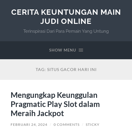
CERITA KEUNTUNGAN MAIN
JUDI ONLINE
Terinspirasi Dari Para Pemain Yang Untung
SHOW MENU
TAG:
SITUS GACOR HARI INI
Mengungkap Keunggulan
Pragmatic Play Slot dalam
Meraih Jackpot
FEBRUARI 24, 2024
/
0 COMMENTS
/
STICKY