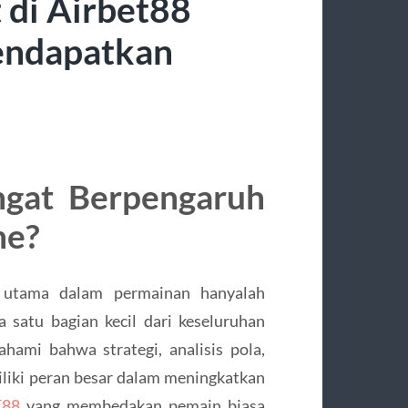
 di Airbet88
endapatkan
ngat Berpengaruh
ne?
 utama dalam permainan hanyalah
 satu bagian kecil dari keseluruhan
hami bahwa strategi, analisis pola,
liki peran besar dalam meningkatkan
T88
yang membedakan pemain biasa