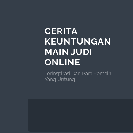
CERITA
KEUNTUNGAN
MAIN JUDI
ONLINE
Terinspirasi Dari Para Pemain
Yang Untung