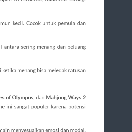
mun kecil. Cocok untuk pemula dan
l antara sering menang dan peluang
i ketika menang bisa meledak ratusan
es of Olympus
, dan
Mahjong Ways 2
me ini sangat populer karena potensi
main menyesuaikan emosi dan modal.