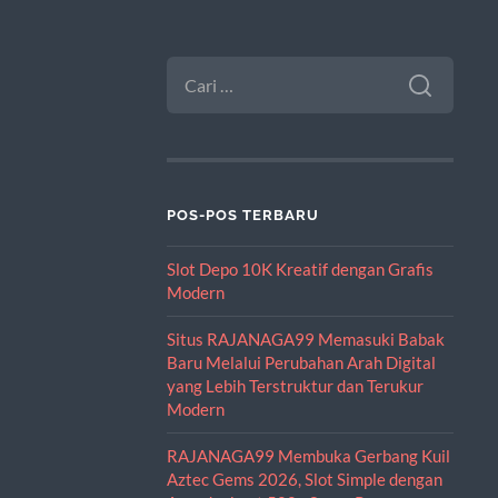
CARI
UNTUK:
POS-POS TERBARU
Slot Depo 10K Kreatif dengan Grafis
Modern
Situs RAJANAGA99 Memasuki Babak
Baru Melalui Perubahan Arah Digital
yang Lebih Terstruktur dan Terukur
Modern
RAJANAGA99 Membuka Gerbang Kuil
Aztec Gems 2026, Slot Simple dengan