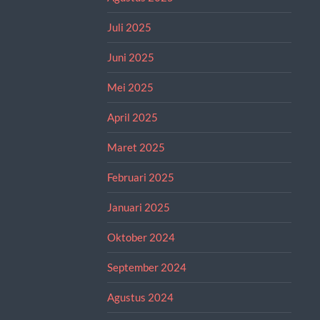
Juli 2025
Juni 2025
Mei 2025
April 2025
Maret 2025
Februari 2025
Januari 2025
Oktober 2024
September 2024
Agustus 2024