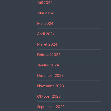
Juli 2024
Juni 2024
Mei 2024
April 2024
Maret 2024
Februari 2024
Januari 2024
Desember 2023
November 2023
Oktober 2023
September 2023