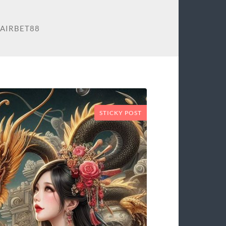
 AIRBET88
STICKY POST