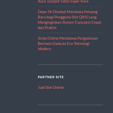
Aura Jackpot 500x Super Rare
Depo 5K Disebut Membuka Peluang
Baru bagi Pengguna Slot QRIS yang
Menginginkan Sistem Transaksi Cepat
dan Praktis
Sicbo Online Membawa Pengalaman
Bermain Dadu ke Era Teknologi
Modern
PARTNER SITE
Judi Slot Online