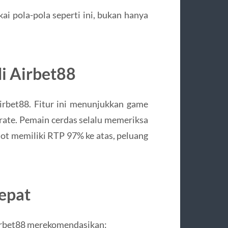
i pola-pola seperti ini, bukan hanya
i Airbet88
Airbet88. Fitur ini menunjukkan game
rate. Pemain cerdas selalu memeriksa
lot memiliki RTP 97% ke atas, peluang
epat
 Airbet88 merekomendasikan: