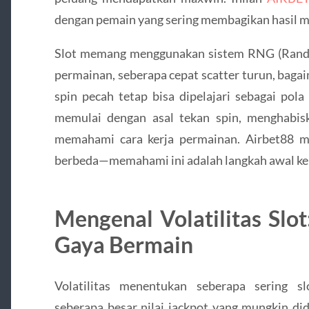
dengan pemain yang sering membagikan hasil ma
Slot memang menggunakan sistem RNG (Rando
permainan, seberapa cepat scatter turun, baga
spin pecah tetap bisa dipelajari sebagai pol
memulai dengan asal tekan spin, menghabis
memahami cara kerja permainan. Airbet88 m
berbeda—memahami ini adalah langkah awal k
Mengenal Volatilitas Slo
Gaya Bermain
Volatilitas menentukan seberapa sering 
seberapa besar nilai jackpot yang mungkin dida