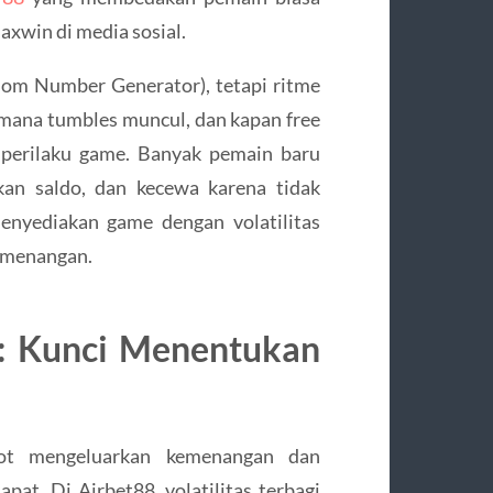
xwin di media sosial.
m Number Generator), tetapi ritme
imana tumbles muncul, dan kapan free
a perilaku game. Banyak pemain baru
kan saldo, dan kecewa karena tidak
enyediakan game dengan volatilitas
emenangan.
t: Kunci Menentukan
slot mengeluarkan kemenangan dan
pat. Di Airbet88, volatilitas terbagi