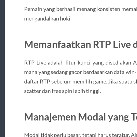
Pemain yang berhasil menang konsisten memaka
mengandalkan hoki.
Memanfaatkan RTP Live d
RTP Live adalah fitur kunci yang disediakan 
mana yang sedang gacor berdasarkan data win-
daftar RTP sebelum memilih game. Jika suatu s
scatter dan free spin lebih tinggi.
Manajemen Modal yang T
Modal tidak perlu besar, tetapi harus teratur.