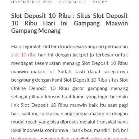
NOVEMBER 13, 2023
/
0 COMMENTS
/
STICKY
Slot Deposit 10 Ribu : Situs Slot Deposit
10 Ribu Hari Ini Gampang Maxwin
Gampang Menang
Halo sejumlah slotter di indonesia yang cari permainan
slot 10 ribu
hari ini dengan jackpot jp terbesar untuk
mendapat kesempatan menang Slot Deposit 10 Ribu
maxwin malam ini. Sudah pasti dapat secepatnya
bergabung dengan kami Slot Deposit 10 Ribu situs Slot
Online Deposit 10 Ribu gacor gampang menang
sebagai pilihan khusus buat kamu yang ingin bermain
link Slot Deposit 10 Ribu maxwin baik itu saat pagi
hari, saat ini, sore atau siang sampai malam ini dengan
modal receh yang bisa diproses melalui transaksi bank
lokal indonesia contohnya : bank bca, mandiri, bri, bni
bahkan juga menggunakan e-wallet yakni ovo, gopay,