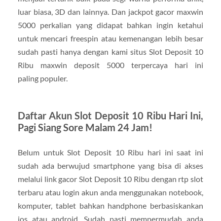
luar biasa, 3D dan lainnya. Dan jackpot gacor maxwin
5000 perkalian yang didapat bahkan ingin ketahui
untuk mencari freespin atau kemenangan lebih besar
sudah pasti hanya dengan kami situs Slot Deposit 10
Ribu maxwin deposit 5000 terpercaya hari ini
paling populer.
Daftar Akun Slot Deposit 10 Ribu Hari Ini,
Pagi Siang Sore Malam 24 Jam!
Belum untuk Slot Deposit 10 Ribu hari ini saat ini
sudah ada berwujud smartphone yang bisa di akses
melalui link gacor Slot Deposit 10 Ribu dengan rtp slot
terbaru atau login akun anda menggunakan notebook,
komputer, tablet bahkan handphone berbasiskankan
ios atau android. Sudah pasti mempermudah anda