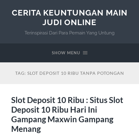
CERITA KEUNTUNGAN MAIN
JUDI ONLINE
Terinspirasi Dari Para Pemain Yang Untung
SHOW MENU
TAG:
SLOT DEPOSIT 10 RIBU TANPA POTONGAN
Slot Deposit 10 Ribu : Situs Slot
Deposit 10 Ribu Hari Ini
Gampang Maxwin Gampang
Menang