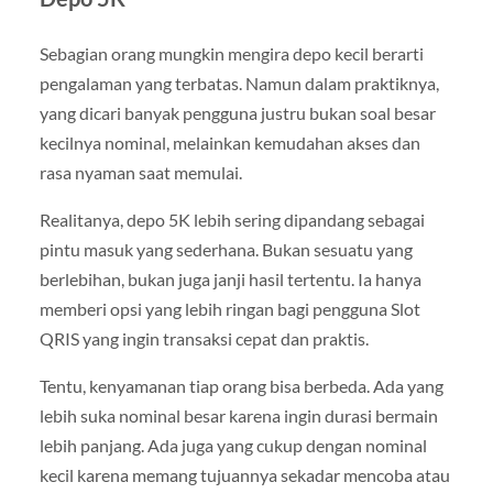
Sebagian orang mungkin mengira depo kecil berarti
pengalaman yang terbatas. Namun dalam praktiknya,
yang dicari banyak pengguna justru bukan soal besar
kecilnya nominal, melainkan kemudahan akses dan
rasa nyaman saat memulai.
Realitanya, depo 5K lebih sering dipandang sebagai
pintu masuk yang sederhana. Bukan sesuatu yang
berlebihan, bukan juga janji hasil tertentu. Ia hanya
memberi opsi yang lebih ringan bagi pengguna Slot
QRIS yang ingin transaksi cepat dan praktis.
Tentu, kenyamanan tiap orang bisa berbeda. Ada yang
lebih suka nominal besar karena ingin durasi bermain
lebih panjang. Ada juga yang cukup dengan nominal
kecil karena memang tujuannya sekadar mencoba atau