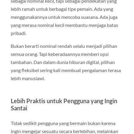
sebagai nominal kecil, tapi sebagai pendekatan yang
lebih ramah untuk berbagai tipe pemain. Ada yang
menggunakannya untuk mencoba suasana. Ada juga
yang merasa nominal kecil membantu menjaga batas
pribadi.
Bukan berarti nominal rendah selalu menjadi pilihan
semua orang. Tapi keberadaannya memberi opsi
tambahan. Dan dalam dunia hiburan digital, pilihan
yang fleksibel sering kali membuat pengalaman terasa
lebih manusiawi.
Lebih Praktis untuk Pengguna yang Ingin
Santai
Tidak sedikit pengguna yang bermain bukan karena
ingin mengejar sesuatu secara berlebihan, melainkan