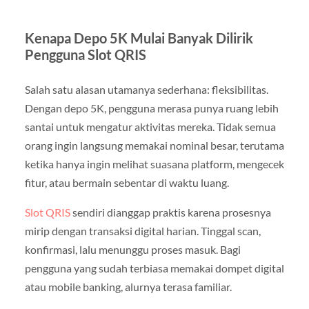
Kenapa Depo 5K Mulai Banyak Dilirik
Pengguna Slot QRIS
Salah satu alasan utamanya sederhana: fleksibilitas.
Dengan depo 5K, pengguna merasa punya ruang lebih
santai untuk mengatur aktivitas mereka. Tidak semua
orang ingin langsung memakai nominal besar, terutama
ketika hanya ingin melihat suasana platform, mengecek
fitur, atau bermain sebentar di waktu luang.
Slot QRIS
sendiri dianggap praktis karena prosesnya
mirip dengan transaksi digital harian. Tinggal scan,
konfirmasi, lalu menunggu proses masuk. Bagi
pengguna yang sudah terbiasa memakai dompet digital
atau mobile banking, alurnya terasa familiar.