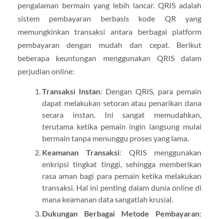
pengalaman bermain yang lebih lancar. QRIS adalah
sistem pembayaran berbasis kode QR yang
memungkinkan transaksi antara berbagai platform
pembayaran dengan mudah dan cepat. Berikut
beberapa keuntungan menggunakan QRIS dalam
perjudian online:
Transaksi Instan
: Dengan QRIS, para pemain
dapat melakukan setoran atau penarikan dana
secara instan. Ini sangat memudahkan,
terutama ketika pemain ingin langsung mulai
bermain tanpa menunggu proses yang lama.
Keamanan Transaksi
: QRIS menggunakan
enkripsi tingkat tinggi, sehingga memberikan
rasa aman bagi para pemain ketika melakukan
transaksi. Hal ini penting dalam dunia online di
mana keamanan data sangatlah krusial.
Dukungan Berbagai Metode Pembayaran
: