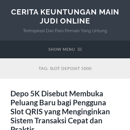
CERITA KEUNTUNGAN MAIN
JUDI ONLINE
Terinspirasi Dari Para Pemain Yang Untung
SHOW MENU
TAG:
SLOT DEPOSIT 5000
Depo 5K Disebut Membuka
Peluang Baru bagi Pengguna
Slot QRIS yang Menginginkan
Sistem Transaksi Cepat dan
Praktis