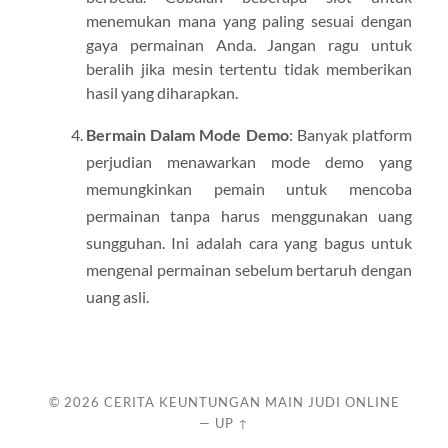
menemukan mana yang paling sesuai dengan
gaya permainan Anda. Jangan ragu untuk
beralih jika mesin tertentu tidak memberikan
hasil yang diharapkan.
Bermain Dalam Mode Demo
: Banyak platform
perjudian menawarkan mode demo yang
memungkinkan pemain untuk mencoba
permainan tanpa harus menggunakan uang
sungguhan. Ini adalah cara yang bagus untuk
mengenal permainan sebelum bertaruh dengan
uang asli.
© 2026
CERITA KEUNTUNGAN MAIN JUDI ONLINE
—
UP ↑