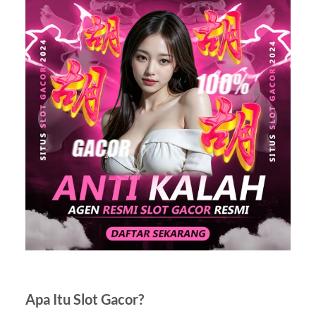
Apa Itu Slot Gacor?