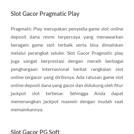
Slot Gacor Pragmatic Play
Pragmatic Play merupakan penyedia game slot online
deposit dana resmi terpercaya yang menawarkan
beragam game slot terbaik serta bisa dimainkan
melalui perangkat seluler. Slot Gacor Pragmatic play
juga sangat berprestasi dengan meraih berbagai
penghargaan internasional berkat rangkaian slot
online tergacor yang dirilisnya. Ada ratusan game slot
online deposit dana yang gacor dan didukung oleh fitur
jackpot slot terbesar. Sehingga Anda dapat
memenangkan jackpot maxwin dengan mudah saat
memainkannya.
Slot Gacor PG Soft