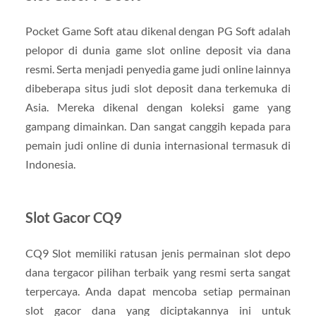
Pocket Game Soft atau dikenal dengan PG Soft adalah
pelopor di dunia game slot online deposit via dana
resmi. Serta menjadi penyedia game judi online lainnya
dibeberapa situs judi slot deposit dana terkemuka di
Asia. Mereka dikenal dengan koleksi game yang
gampang dimainkan. Dan sangat canggih kepada para
pemain judi online di dunia internasional termasuk di
Indonesia.
Slot Gacor CQ9
CQ9 Slot memiliki ratusan jenis permainan slot depo
dana tergacor pilihan terbaik yang resmi serta sangat
terpercaya. Anda dapat mencoba setiap permainan
slot gacor dana yang diciptakannya ini untuk