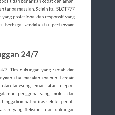
deposit dan penarikan cepat dan aman,
n tanpa masalah. Selain itu, SLOT777
 yang profesional dan responsif, yang
i berbagai kendala atau pertanyaan
nggan 24/7
4/7. Tim dukungan yang ramah dan
nyaan atau masalah apa pun. Pemain
lan langsung, email, atau telepon.
galaman pengguna yang mulus dan
a hingga kompatibilitas seluler penuh,
yaran yang fleksibel, dan dukungan