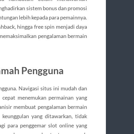
enghadirkan sistem bonus dan promosi
tungan lebih kepada para pemainnya.
shback, hingga free spin menjadi daya
in memaksimalkan pengalaman bermain
Ramah Pengguna
gguna. Navigasi situs ini mudah dan
an cepat menemukan permainan yang
rganisir membuat pengalaman bermain
keunggulan yang ditawarkan, tidak
gi para penggemar slot online yang