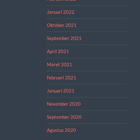
Januari 2022
Oktober 2021
September 2021
April 2021
Maret 2021
Februari 2021
Januari 2021
November 2020
September 2020
Agustus 2020