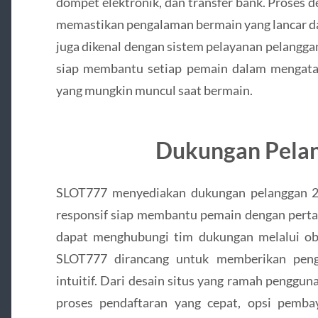
dompet elektronik, dan transfer bank. Proses 
memastikan pengalaman bermain yang lancar da
juga dikenal dengan sistem pelayanan pelanggan
siap membantu setiap pemain dalam mengatas
yang mungkin muncul saat bermain.
Dukungan Pela
SLOT777 menyediakan dukungan pelanggan 2
responsif siap membantu pemain dengan perta
dapat menghubungi tim dukungan melalui obro
SLOT777 dirancang untuk memberikan pen
intuitif. Dari desain situs yang ramah penggun
proses pendaftaran yang cepat, opsi pemba