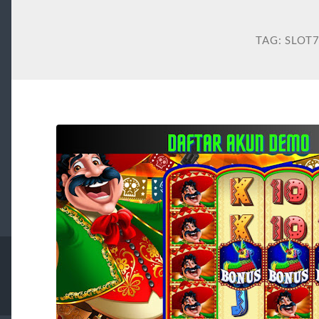
TAG:
SLOT