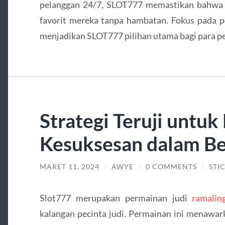
pelanggan 24/7, SLOT777 memastikan bahwa
favorit mereka tanpa hambatan. Fokus pada p
menjadikan SLOT777 pilihan utama bagi para pe
Strategi Teruji untuk
Kesuksesan dalam Be
MARET 11, 2024
/
AWYE
/
0 COMMENTS
/
STI
Slot777 merupakan permainan judi
ramalin
kalangan pecinta judi. Permainan ini menawa