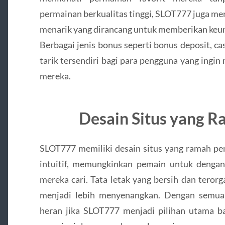
permainan berkualitas tinggi, SLOT777 juga m
menarik yang dirancang untuk memberikan keun
Berbagai jenis bonus seperti bonus deposit, ca
tarik tersendiri bagi para pengguna yang ing
mereka.
Desain Situs yang 
SLOT777 memiliki desain situs yang ramah pen
intuitif, memungkinkan pemain untuk deng
mereka cari. Tata letak yang bersih dan tero
menjadi lebih menyenangkan. Dengan semua 
heran jika SLOT777 menjadi pilihan utama ba