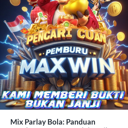
Mix Parlay Bola: Panduan