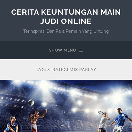
CERITA KEUNTUNGAN MAIN
JUDI ONLINE
Terinspirasi Dari Para Pemain Yang Untung
SHOW MENU
TAG:
STRATEGI MIX PARLAY