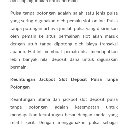
dan siap digunakan untuk bermain.
Pulsa tanpa potongan adalah salah satu jenis pulsa
yang sering digunakan oleh pemain slot online. Pulsa
tanpa potongan artinya jumlah pulsa yang dikirimkan
oleh pemain ke situs permainan slot akan masuk
dengan utuh tanpa dipotong oleh biaya transaksi
apapun. Hal ini membuat pemain bisa mendapatkan
lebih banyak nilai deposit dana untuk digunakan
bermain.
Keuntungan Jackpot Slot Deposit Pulsa Tanpa
Potongan
Keuntungan utama dari jackpot slot deposit pulsa
tanpa potongan adalah kesempatan untuk
mendapatkan keuntungan besar dengan modal yang
relatif kecil. Dengan menggunakan pulsa sebagai