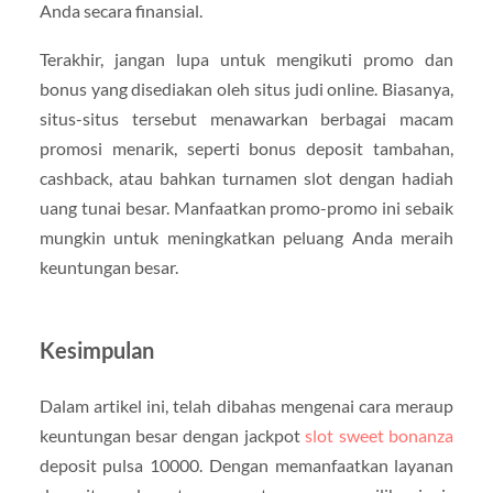
Anda secara finansial.
Terakhir, jangan lupa untuk mengikuti promo dan
bonus yang disediakan oleh situs judi online. Biasanya,
situs-situs tersebut menawarkan berbagai macam
promosi menarik, seperti bonus deposit tambahan,
cashback, atau bahkan turnamen slot dengan hadiah
uang tunai besar. Manfaatkan promo-promo ini sebaik
mungkin untuk meningkatkan peluang Anda meraih
keuntungan besar.
Kesimpulan
Dalam artikel ini, telah dibahas mengenai cara meraup
keuntungan besar dengan jackpot
slot sweet bonanza
deposit pulsa 10000. Dengan memanfaatkan layanan