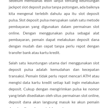
Sebelum membahas lebih lanjut tentang keuntungan
jackpot slot deposit pulsa tanpa potongan, ada baiknya
kita mengenal terlebih dahulu apa itu slot deposit
pulsa. Slot deposit pulsa merupakan salah satu metode
pembayaran yang digunakan dalam permainan slot
online. Dengan menggunakan pulsa sebagai alat
pembayaran, pemain dapat melakukan deposit dana
dengan mudah dan cepat tanpa perlu repot dengan
transfer bank atau kartu kredit.
Salah satu keuntungan utama dari menggunakan slot
deposit pulsa adalah kemudahan dan kecepatan
transaksi. Pemain tidak perlu repot mencari ATM atau
mengisi data kartu kredit setiap kali ingin melakukan
deposit. Cukup dengan mengirimkan pulsa ke nomor
yang telah disediakan oleh situs permainan slot online,
deposit dana akan langsung masuk ke akun pemain