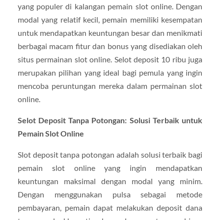
yang populer di kalangan pemain slot online. Dengan
modal yang relatif kecil, pemain memiliki kesempatan
untuk mendapatkan keuntungan besar dan menikmati
berbagai macam fitur dan bonus yang disediakan oleh
situs permainan slot online. Selot deposit 10 ribu juga
merupakan pilihan yang ideal bagi pemula yang ingin
mencoba peruntungan mereka dalam permainan slot
online.
Selot Deposit Tanpa Potongan: Solusi Terbaik untuk
Pemain Slot Online
Slot deposit tanpa potongan adalah solusi terbaik bagi
pemain slot online yang ingin mendapatkan
keuntungan maksimal dengan modal yang minim.
Dengan menggunakan pulsa sebagai metode
pembayaran, pemain dapat melakukan deposit dana