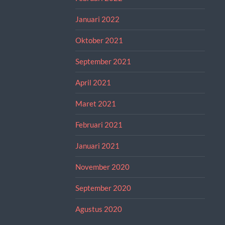
Januari 2022
Oktober 2021
September 2021
April 2021
Maret 2021
Februari 2021
Januari 2021
November 2020
September 2020
Agustus 2020