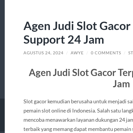
Agen Judi Slot Gacor
Support 24 Jam
AGUSTUS 24, 2024
/
AWYE
/
0 COMMENTS
/
S
Agen Judi Slot Gacor Te
Jam
Slot gacor kemudian berusaha untuk menjadi sala
pemain slot online di Indonesia. Salah satu lan
mencoba menawarkan layanan dukungan 24 jam
terbaik yang memang dapat membantu pemain s