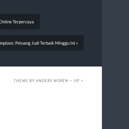
 Online Terpercaya
pions: Peluang Judi Terbaik Minggu Ini »
THEME BY
ANDERS NORÉN
—
UP ↑