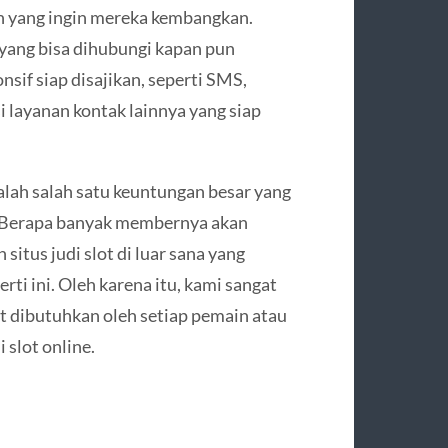
an yang ingin mereka kembangkan.
 yang bisa dihubungi kapan pun
sif siap disajikan, seperti SMS,
i layanan kontak lainnya yang siap
lah salah satu keuntungan besar yang
. Berapa banyak membernya akan
situs judi slot di luar sana yang
ti ini. Oleh karena itu, kami sangat
 dibutuhkan oleh setiap pemain atau
slot online.