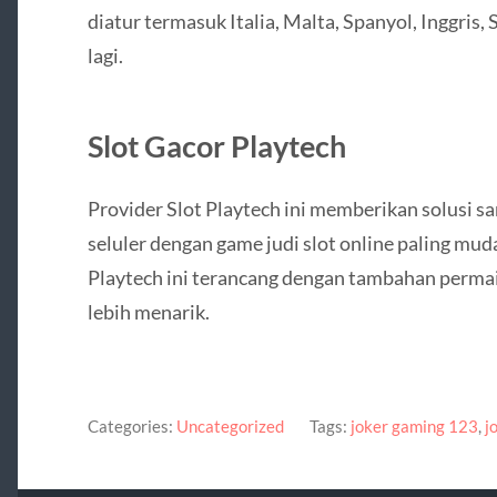
diatur termasuk Italia, Malta, Spanyol, Inggris
lagi.
Slot Gacor Playtech
Provider Slot Playtech ini memberikan solusi s
seluler dengan game judi slot online paling mu
Playtech ini terancang dengan tambahan perma
lebih menarik.
Categories:
Uncategorized
Tags:
joker gaming 123
,
j