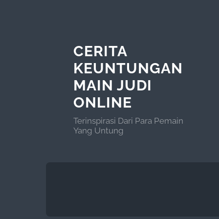
CERITA
KEUNTUNGAN
MAIN JUDI
ONLINE
Terinspirasi Dari Para Pemain
Yang Untung