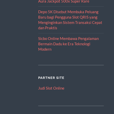
Aura Jackpot 500x Super Rare
Depo 5K Disebut Membuka Peluang
Baru bagi Pengguna Slot QRIS yang
Menginginkan Sistem Transaksi Cepat
dan Praktis
Sicbo Online Membawa Pengalaman
Bermain Dadu ke Era Teknologi
Modern
PARTNER SITE
Judi Slot Online