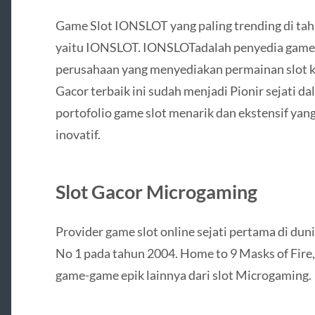
Game Slot IONSLOT yang paling trending di tahu
yaitu IONSLOT. IONSLOTadalah penyedia game s
perusahaan yang menyediakan permainan slot ke
Gacor terbaik ini sudah menjadi Pionir sejati 
portofolio game slot menarik dan ekstensif yan
inovatif.
Slot Gacor Microgaming
Provider game slot online sejati pertama di duni
No 1 pada tahun 2004. Home to 9 Masks of Fire
game-game epik lainnya dari slot Microgaming.