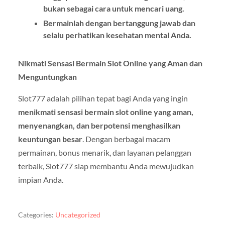
bukan sebagai cara untuk mencari uang.
Bermainlah dengan bertanggung jawab dan
selalu perhatikan kesehatan mental Anda.
Nikmati Sensasi Bermain Slot Online yang Aman dan
Menguntungkan
Slot777 adalah pilihan tepat bagi Anda yang ingin
menikmati sensasi bermain slot online yang aman,
menyenangkan, dan berpotensi menghasilkan
keuntungan besar
. Dengan berbagai macam
permainan, bonus menarik, dan layanan pelanggan
terbaik, Slot777 siap membantu Anda mewujudkan
impian Anda.
Categories:
Uncategorized