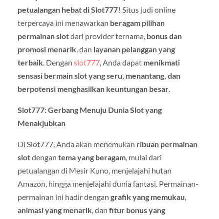
petualangan hebat di Slot777!
Situs judi online
terpercaya ini menawarkan
beragam pilihan
permainan slot
dari provider ternama,
bonus dan
promosi menarik
, dan
layanan pelanggan yang
terbaik
. Dengan
slot777
, Anda dapat
menikmati
sensasi bermain slot yang seru, menantang, dan
berpotensi menghasilkan keuntungan besar
.
Slot777: Gerbang Menuju Dunia Slot yang
Menakjubkan
Di Slot777, Anda akan menemukan
ribuan permainan
slot
dengan
tema yang beragam
, mulai dari
petualangan di Mesir Kuno, menjelajahi hutan
Amazon, hingga menjelajahi dunia fantasi. Permainan-
permainan ini hadir dengan
grafik yang memukau
,
animasi yang menarik
, dan
fitur bonus yang