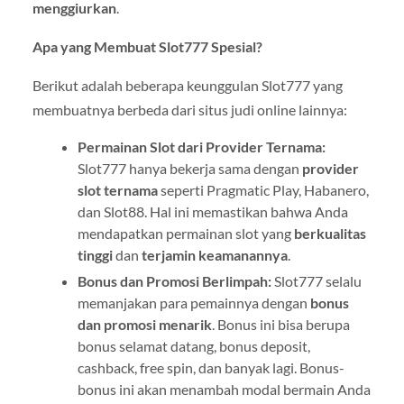
menggiurkan
.
Apa yang Membuat Slot777 Spesial?
Berikut adalah beberapa keunggulan Slot777 yang
membuatnya berbeda dari situs judi online lainnya:
Permainan Slot dari Provider Ternama:
Slot777 hanya bekerja sama dengan
provider
slot ternama
seperti Pragmatic Play, Habanero,
dan Slot88. Hal ini memastikan bahwa Anda
mendapatkan permainan slot yang
berkualitas
tinggi
dan
terjamin keamanannya
.
Bonus dan Promosi Berlimpah:
Slot777 selalu
memanjakan para pemainnya dengan
bonus
dan promosi menarik
. Bonus ini bisa berupa
bonus selamat datang, bonus deposit,
cashback, free spin, dan banyak lagi. Bonus-
bonus ini akan menambah modal bermain Anda