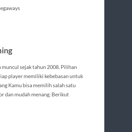
 Megaways
ming
h muncul sejak tahun 2008. Pilihan
tiap player memiliki kebebasan untuk
ang Kamu bisa memilih salah satu
acor dan mudah menang. Berikut