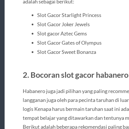
adalah sebagai berikut:
Slot Gacor Starlight Princess
Slot Gacor Joker Jewels
Slot gacor Aztec Gems
Slot Gacor Gates of Olympus
Slot Gacor Sweet Bonanza
2. Bocoran slot gacor habanero
Habanero juga jadi pilihan yang paling recomme
langganan juga oleh para pecinta taruhan di luar
logis Kenapa harus bermain taruhan saat ini ada
tempat belajar yang ditawarkan dan tentunya
Berikut adalah beberapa rekomendasi paling bag