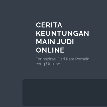
CERITA
KEUNTUNGAN
MAIN JUDI
ONLINE
Terinspirasi Dari Para Pemain
Yang Untung