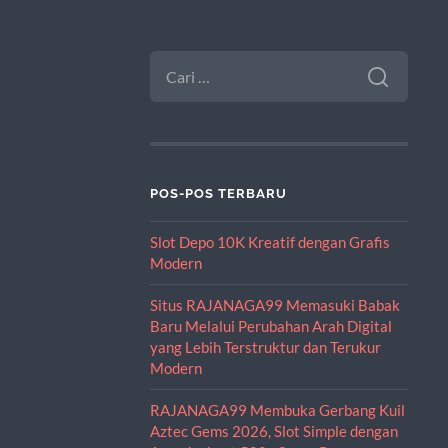
CARI
UNTUK:
POS-POS TERBARU
Slot Depo 10K Kreatif dengan Grafis
Modern
Situs RAJANAGA99 Memasuki Babak
Baru Melalui Perubahan Arah Digital
yang Lebih Terstruktur dan Terukur
Modern
RAJANAGA99 Membuka Gerbang Kuil
Aztec Gems 2026, Slot Simple dengan