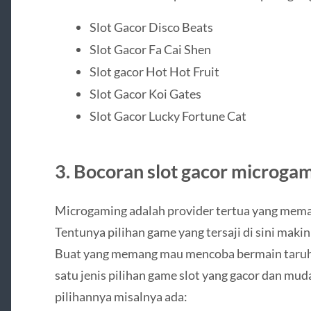
Slot Gacor Disco Beats
Slot Gacor Fa Cai Shen
Slot gacor Hot Hot Fruit
Slot Gacor Koi Gates
Slot Gacor Lucky Fortune Cat
3. Bocoran slot gacor microga
Microgaming adalah provider tertua yang mema
Tentunya pilihan game yang tersaji di sini mak
Buat yang memang mau mencoba bermain taruhan 
satu jenis pilihan game slot yang gacor dan m
pilihannya misalnya ada: