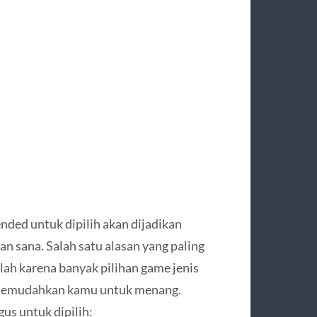
nded untuk dipilih akan dijadikan
an sana. Salah satu alasan yang paling
lah karena banyak pilihan game jenis
 memudahkan kamu untuk menang.
us untuk dipilih: