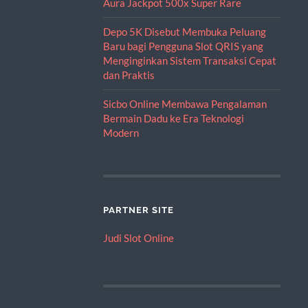
Aura Jackpot 500x Super Rare
Depo 5K Disebut Membuka Peluang
Baru bagi Pengguna Slot QRIS yang
Menginginkan Sistem Transaksi Cepat
dan Praktis
Sicbo Online Membawa Pengalaman
Bermain Dadu ke Era Teknologi
Modern
PARTNER SITE
Judi Slot Online