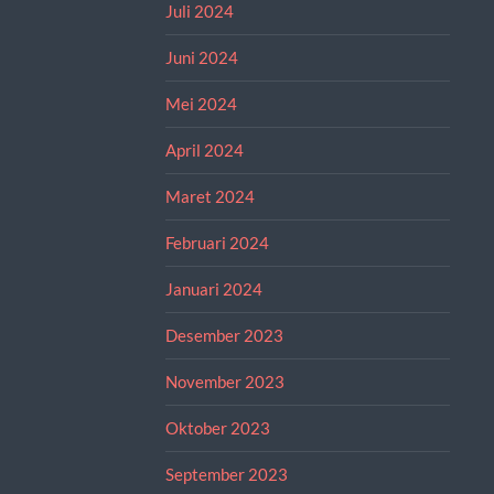
Juli 2024
Juni 2024
Mei 2024
April 2024
Maret 2024
Februari 2024
Januari 2024
Desember 2023
November 2023
Oktober 2023
September 2023