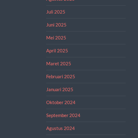
Juli 2025
Juni 2025
Mei 2025
April 2025
Maret 2025
Februari 2025
Januari 2025
Oktober 2024
September 2024
Agustus 2024