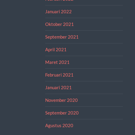
Januari 2022
Oktober 2021
September 2021
April 2021
Maret 2021
Februari 2021
Januari 2021
November 2020
September 2020
Agustus 2020