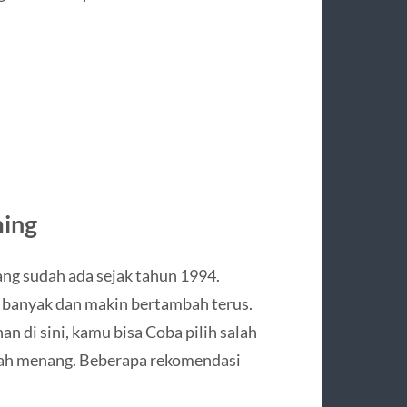
ming
ng sudah ada sejak tahun 1994.
in banyak dan makin bertambah terus.
di sini, kamu bisa Coba pilih salah
udah menang. Beberapa rekomendasi