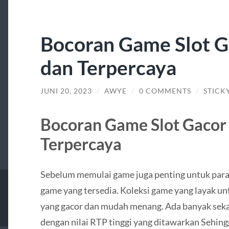
Bocoran Game Slot G
dan Terpercaya
JUNI 20, 2023
/
AWYE
/
0 COMMENTS
/
STICK
Bocoran Game Slot Gacor
Terpercaya
Sebelum memulai game juga penting untuk para
game yang tersedia. Koleksi game yang layak un
yang gacor dan mudah menang. Ada banyak sekali
dengan nilai RTP tinggi yang ditawarkan Sehin