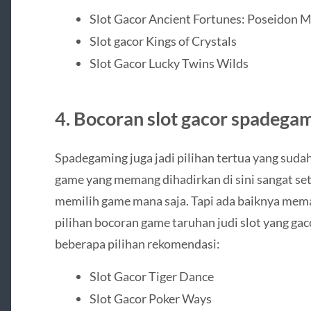
Slot Gacor Ancient Fortunes: Poseidon
Slot gacor Kings of Crystals
Slot Gacor Lucky Twins Wilds
4. Bocoran slot gacor spadega
Spadegaming juga jadi pilihan tertua yang suda
game yang memang dihadirkan di sini sangat se
memilih game mana saja. Tapi ada baiknya mem
pilihan bocoran game taruhan judi slot yang g
beberapa pilihan rekomendasi:
Slot Gacor Tiger Dance
Slot Gacor Poker Ways