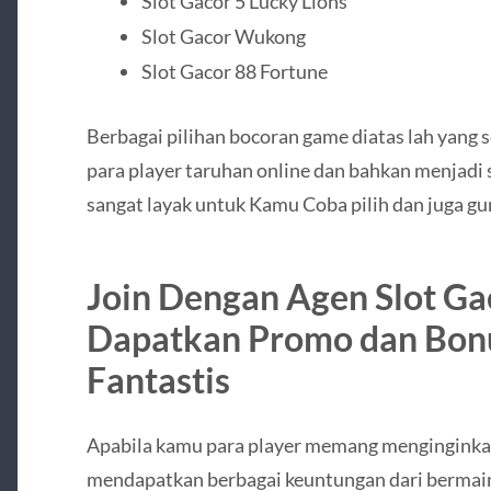
Slot Gacor 5 Lucky Lions
Slot Gacor Wukong
Slot Gacor 88 Fortune
Berbagai pilihan bocoran game diatas lah yang 
para player taruhan online dan bahkan menjadi s
sangat layak untuk Kamu Coba pilih dan juga gu
Join Dengan Agen Slot G
Dapatkan Promo dan Bonu
Fantastis
Apabila kamu para player memang menginginka
mendapatkan berbagai keuntungan dari bermain