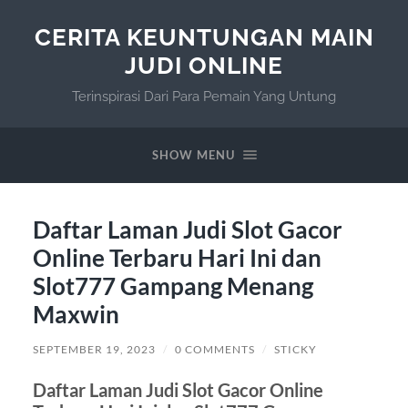
CERITA KEUNTUNGAN MAIN
JUDI ONLINE
Terinspirasi Dari Para Pemain Yang Untung
SHOW MENU
Daftar Laman Judi Slot Gacor
Online Terbaru Hari Ini dan
Slot777 Gampang Menang
Maxwin
SEPTEMBER 19, 2023
/
0 COMMENTS
/
STICKY
Daftar Laman Judi Slot Gacor Online