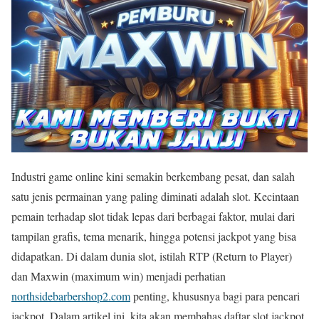
Industri game online kini semakin berkembang pesat, dan salah
satu jenis permainan yang paling diminati adalah slot. Kecintaan
pemain terhadap slot tidak lepas dari berbagai faktor, mulai dari
tampilan grafis, tema menarik, hingga potensi jackpot yang bisa
didapatkan. Di dalam dunia slot, istilah RTP (Return to Player)
dan Maxwin (maximum win) menjadi perhatian
northsidebarbershop2.com
penting, khususnya bagi para pencari
jackpot. Dalam artikel ini, kita akan membahas daftar slot jackpot