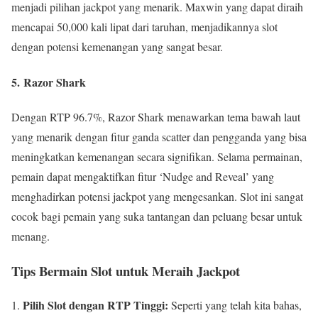
menjadi pilihan jackpot yang menarik. Maxwin yang dapat diraih
mencapai 50,000 kali lipat dari taruhan, menjadikannya slot
dengan potensi kemenangan yang sangat besar.
5.
Razor Shark
Dengan RTP 96.7%, Razor Shark menawarkan tema bawah laut
yang menarik dengan fitur ganda scatter dan pengganda yang bisa
meningkatkan kemenangan secara signifikan. Selama permainan,
pemain dapat mengaktifkan fitur ‘Nudge and Reveal’ yang
menghadirkan potensi jackpot yang mengesankan. Slot ini sangat
cocok bagi pemain yang suka tantangan dan peluang besar untuk
menang.
Tips Bermain Slot untuk Meraih Jackpot
Pilih Slot dengan RTP Tinggi:
Seperti yang telah kita bahas,