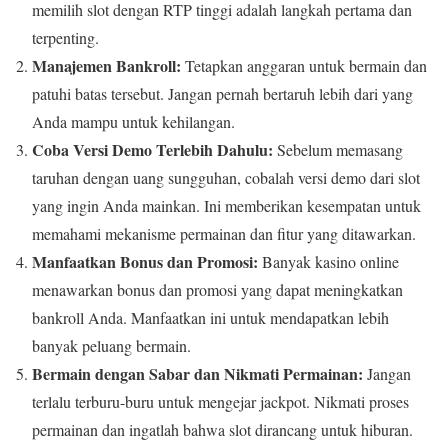
memilih slot dengan RTP tinggi adalah langkah pertama dan
terpenting.
Manajemen Bankroll:
Tetapkan anggaran untuk bermain dan
patuhi batas tersebut. Jangan pernah bertaruh lebih dari yang
Anda mampu untuk kehilangan.
Coba Versi Demo Terlebih Dahulu:
Sebelum memasang
taruhan dengan uang sungguhan, cobalah versi demo dari slot
yang ingin Anda mainkan. Ini memberikan kesempatan untuk
memahami mekanisme permainan dan fitur yang ditawarkan.
Manfaatkan Bonus dan Promosi:
Banyak kasino online
menawarkan bonus dan promosi yang dapat meningkatkan
bankroll Anda. Manfaatkan ini untuk mendapatkan lebih
banyak peluang bermain.
Bermain dengan Sabar dan Nikmati Permainan:
Jangan
terlalu terburu-buru untuk mengejar jackpot. Nikmati proses
permainan dan ingatlah bahwa slot dirancang untuk hiburan.