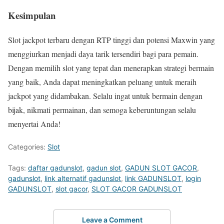
Kesimpulan
Slot jackpot terbaru dengan RTP tinggi dan potensi Maxwin yang
menggiurkan menjadi daya tarik tersendiri bagi para pemain.
Dengan memilih slot yang tepat dan menerapkan strategi bermain
yang baik, Anda dapat meningkatkan peluang untuk meraih
jackpot yang didambakan. Selalu ingat untuk bermain dengan
bijak, nikmati permainan, dan semoga keberuntungan selalu
menyertai Anda!
Categories:
Slot
Tags:
daftar gadunslot
,
gadun slot
,
GADUN SLOT GACOR
,
gadunslot
,
link alternatif gadunslot
,
link GADUNSLOT
,
login
GADUNSLOT
,
slot gacor
,
SLOT GACOR GADUNSLOT
Leave a Comment