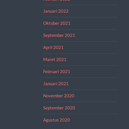
Januari 2022
Oktober 2021
September 2021
April 2021
Maret 2021
Februari 2021
Januari 2021
November 2020
September 2020
Agustus 2020