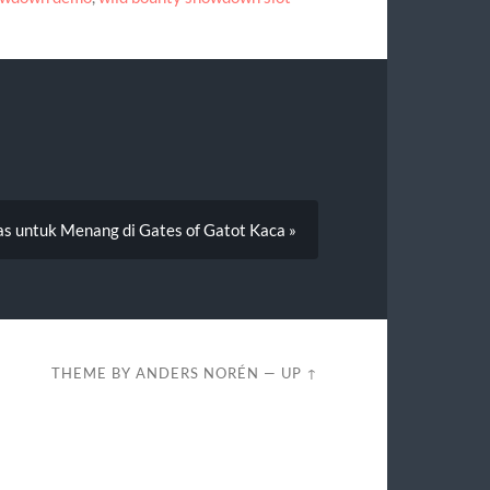
as untuk Menang di Gates of Gatot Kaca »
THEME BY
ANDERS NORÉN
—
UP ↑