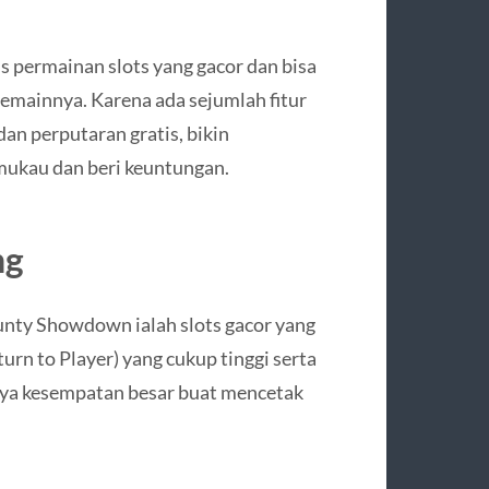
permainan slots yang gacor dan bisa
ainnya. Karena ada sejumlah fitur
dan perputaran gratis, bikin
mukau dan beri keuntungan.
ng
unty Showdown ialah slots gacor yang
rn to Player) yang cukup tinggi serta
nya kesempatan besar buat mencetak