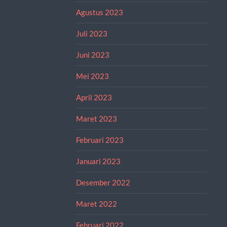
Agustus 2023
Juli 2023
Juni 2023
Mei 2023
April 2023
Maret 2023
Februari 2023
Januari 2023
Desember 2022
Maret 2022
Februari 2022