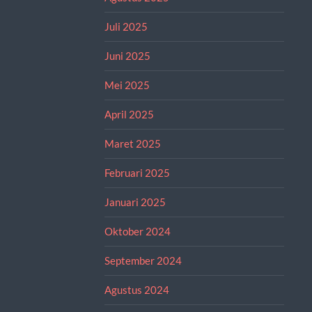
Juli 2025
Juni 2025
Mei 2025
April 2025
Maret 2025
Februari 2025
Januari 2025
Oktober 2024
September 2024
Agustus 2024