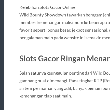
Kelebihan Slots Gacor Online
Wild Bounty Showdown tawarkan beragam jenis 
memberi kemenangan maksimum ke beberapa pem
favorit seperti bonus besar, jekpot sensasional, 
pengalaman main pada website ini semakin me
Slots Gacor Ringan Mena
Salah satunya keunggulan penting dari Wild Bo
gampang buat dimenangi. Pada tingkat RTP (Retu
sistem permainan yang adil, banyak pemain pu
kemenangan tiap saat main.