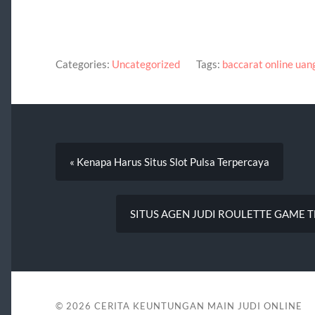
Categories:
Uncategorized
Tags:
baccarat online uang
« Kenapa Harus Situs Slot Pulsa Terpercaya
SITUS AGEN JUDI ROULETTE GAME T
© 2026
CERITA KEUNTUNGAN MAIN JUDI ONLINE