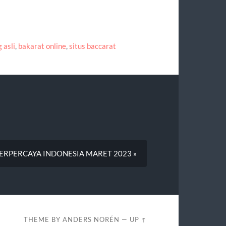
 asli
,
bakarat online
,
situs baccarat
ERPERCAYA INDONESIA MARET 2023 »
THEME BY
ANDERS NORÉN
—
UP ↑