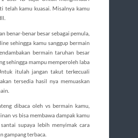
i telah kamu kuasai. Misalnya kamu
ll.
an benar-benar besar sebagai pemula,
online sehingga kamu sanggup bermain
 mendambakan bermain taruhan besar
ang sehingga mampu memperoleh laba
ntuk itulah jangan takut terkecuali
 akan tersedia hasil nya memuaskan
ain.
nteng dibaca oleh vs bermain kamu,
mainan vs bisa membawa dampak kamu
 santai supaya lebih menyimak cara
pun gampang terbaca.