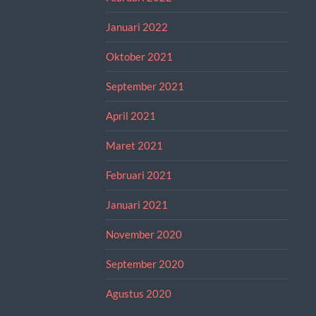
Januari 2022
Oktober 2021
September 2021
April 2021
Maret 2021
Februari 2021
Januari 2021
November 2020
September 2020
Agustus 2020