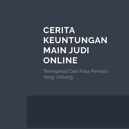
CERITA
KEUNTUNGAN
MAIN JUDI
ONLINE
Terinspirasi Dari Para Pemain
Yang Untung