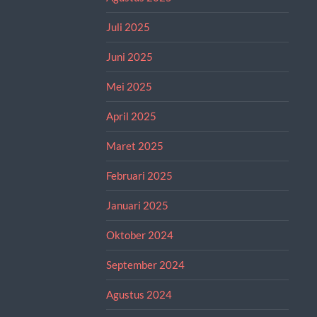
Juli 2025
Juni 2025
Mei 2025
April 2025
Maret 2025
Februari 2025
Januari 2025
Oktober 2024
September 2024
Agustus 2024