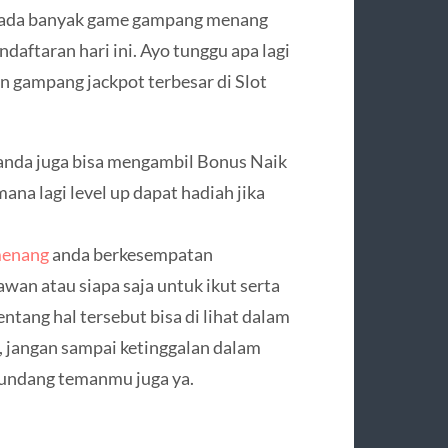
ah ada banyak game gampang menang
daftaran hari ini. Ayo tunggu apa lagi
n gampang jackpot terbesar di Slot
 anda juga bisa mengambil Bonus Naik
ana lagi level up dapat hadiah jika
 menang
anda berkesempatan
n atau siapa saja untuk ikut serta
entang hal tersebut bisa di lihat dalam
, jangan sampai ketinggalan dalam
u undang temanmu juga ya.