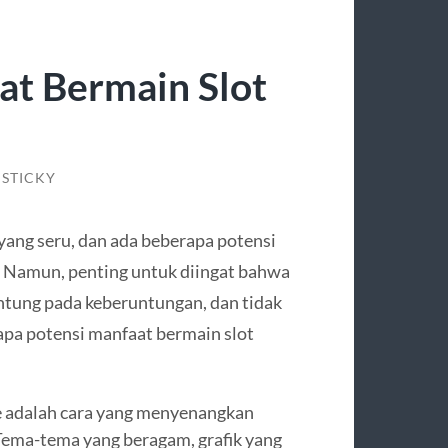
t Bermain Slot
STICKY
yang seru, dan ada beberapa potensi
. Namun, penting untuk diingat bahwa
ntung pada keberuntungan, dan tidak
pa potensi manfaat bermain slot
e adalah cara yang menyenangkan
ema-tema yang beragam, grafik yang