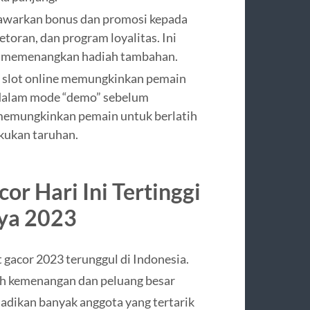
nawarkan bonus dan promosi kepada
toran, dan program loyalitas. Ini
k memenangkan hadiah tambahan.
s slot online memungkinkan pemain
 dalam mode “demo” sebelum
memungkinkan pemain untuk berlatih
ukan taruhan.
or Hari Ini Tertinggi
aya 2023
t gacor 2023 terunggul di Indonesia.
h kemenangan dan peluang besar
adikan banyak anggota yang tertarik