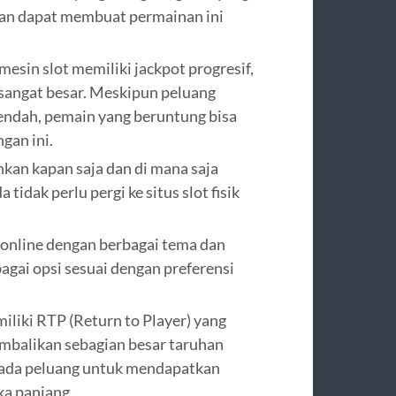
kan dapat membuat permainan ini
esin slot memiliki jackpot progresif,
sangat besar. Meskipun peluang
endah, pemain yang beruntung bisa
an ini.
nkan kapan saja dan di mana saja
tidak perlu pergi ke situs slot fisik
 online dengan berbagai tema dan
bagai opsi sesuai dengan preferensi
liki RTP (Return to Player) yang
mbalikan sebagian besar taruhan
i ada peluang untuk mendapatkan
ka panjang.