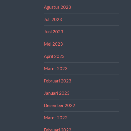
Agustus 2023
Juli 2023
Juni 2023
Mei 2023
April 2023
Maret 2023
Februari 2023
Januari 2023
Desember 2022
Maret 2022
Februari 2022