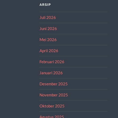
ARSIP
Juli 2026
Juni 2026
Mei 2026
April 2026
Februari 2026
Januari 2026
Desember 2025
November 2025
Oktober 2025
Agustus 2025