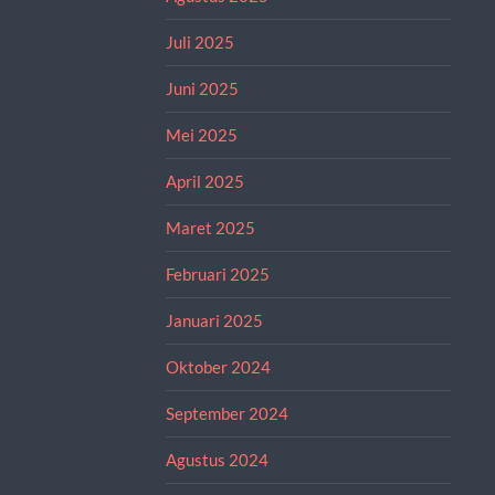
Juli 2025
Juni 2025
Mei 2025
April 2025
Maret 2025
Februari 2025
Januari 2025
Oktober 2024
September 2024
Agustus 2024