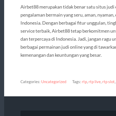
Airbet88 merupakan tidak benar satu situs judi
pengalaman bermain yang seru, aman, nyaman, 
Indonesia. Dengan berbagai fitur unggulan, ting
service terbaik, Airbet88 tetap berkomitmen unt
dan terpercaya di Indonesia. Jadi, jangan rag
berbagai permainan judi online yang di tawarka
kemenangan dan keuntungan yang besar.
Categories:
Uncategorized
Tags:
rtp
,
rtp live
,
rtp slot