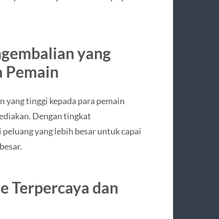
ngembalian yang
a Pemain
 yang tinggi kepada para pemain
sediakan. Dengan tingkat
 peluang yang lebih besar untuk capai
besar.
ne Terpercaya dan