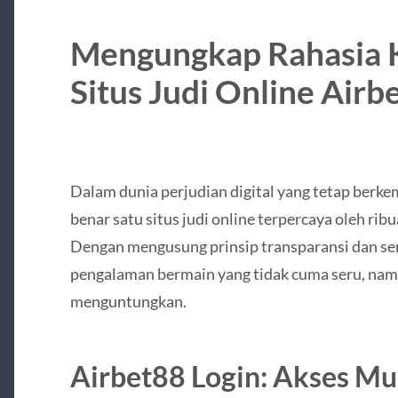
Mengungkap Rahasia 
Situs Judi Online Airb
Dalam dunia perjudian digital yang tetap berke
benar satu situs judi online terpercaya oleh ri
Dengan mengusung prinsip transparansi dan serv
pengalaman bermain yang tidak cuma seru, nam
menguntungkan.
Airbet88 Login: Akses M