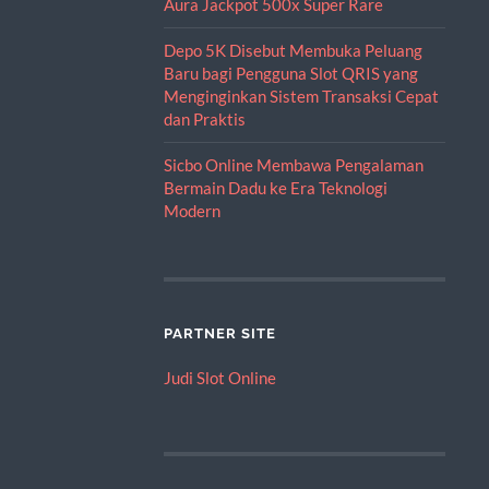
Aura Jackpot 500x Super Rare
Depo 5K Disebut Membuka Peluang
Baru bagi Pengguna Slot QRIS yang
Menginginkan Sistem Transaksi Cepat
dan Praktis
Sicbo Online Membawa Pengalaman
Bermain Dadu ke Era Teknologi
Modern
PARTNER SITE
Judi Slot Online