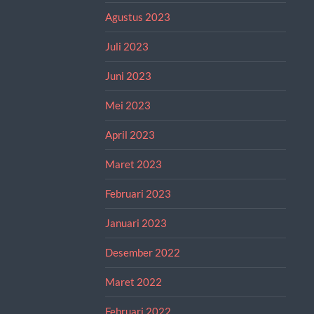
Agustus 2023
Juli 2023
Juni 2023
Mei 2023
April 2023
Maret 2023
Februari 2023
Januari 2023
Desember 2022
Maret 2022
Februari 2022