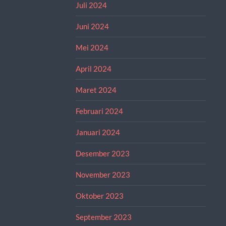
Juli 2024
Juni 2024
Mei 2024
April 2024
Maret 2024
Februari 2024
Januari 2024
Desember 2023
November 2023
Oktober 2023
September 2023