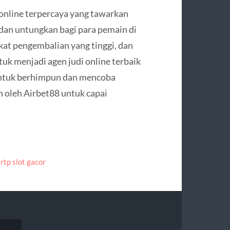
 online terpercaya yang tawarkan
dan untungkan bagi para pemain di
kat pengembalian yang tinggi, dan
uk menjadi agen judi online terbaik
u untuk berhimpun dan mencoba
n oleh Airbet88 untuk capai
,
rtp slot gacor