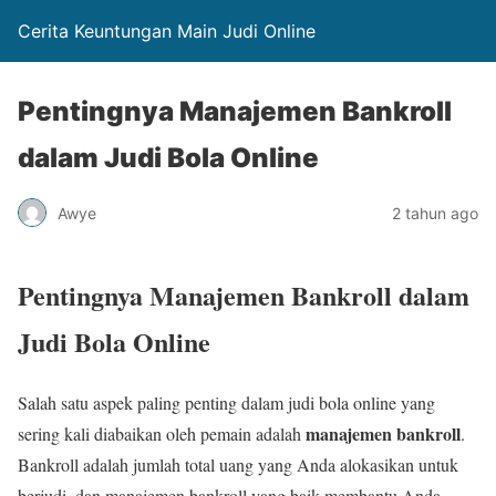
Cerita Keuntungan Main Judi Online
Pentingnya Manajemen Bankroll
dalam Judi Bola Online
Awye
2 tahun ago
Pentingnya Manajemen Bankroll dalam
Judi Bola Online
Salah satu aspek paling penting dalam judi bola online yang
manajemen bankroll
sering kali diabaikan oleh pemain adalah
.
Bankroll adalah jumlah total uang yang Anda alokasikan untuk
berjudi, dan manajemen bankroll yang baik membantu Anda