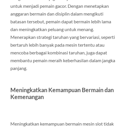
untuk menjadi pemain gacor. Dengan menetapkan
anggaran bermain dan disiplin dalam mengikuti
batasan tersebut, pemain dapat bermain lebih lama
dan meningkatkan peluang untuk menang.
Menerapkan strategi taruhan yang bervariasi, seperti
bertaruh lebih banyak pada mesin tertentu atau
mencoba berbagai kombinasi taruhan, juga dapat
membantu pemain meraih keberhasilan dalam jangka
panjang.
Meningkatkan Kemampuan Bermain dan
Kemenangan
Meningkatkan kemampuan bermain mesin slot tidak