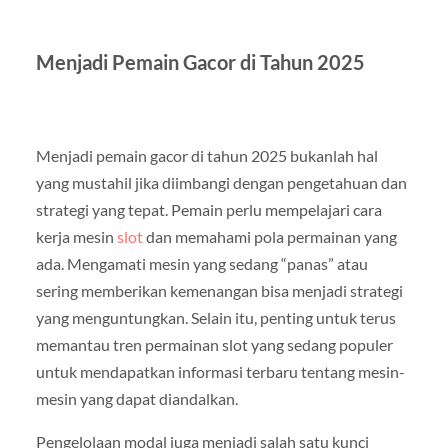
Menjadi Pemain Gacor di Tahun 2025
Menjadi pemain gacor di tahun 2025 bukanlah hal
yang mustahil jika diimbangi dengan pengetahuan dan
strategi yang tepat. Pemain perlu mempelajari cara
kerja mesin
slot
dan memahami pola permainan yang
ada. Mengamati mesin yang sedang “panas” atau
sering memberikan kemenangan bisa menjadi strategi
yang menguntungkan. Selain itu, penting untuk terus
memantau tren permainan slot yang sedang populer
untuk mendapatkan informasi terbaru tentang mesin-
mesin yang dapat diandalkan.
Pengelolaan modal juga menjadi salah satu kunci