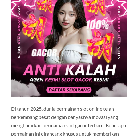
Di tahun 2025, dunia permainan slot online telah
berkembang pesat dengan banyaknya inovasi yang
menghadirkan permainan slot gacor terbaru. Beberapa
permainan ini dirancang khusus untuk memberikan