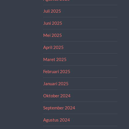
Juli 2025
Juni 2025
Mei 2025
April 2025
Maret 2025
Februari 2025
Januari 2025
Oktober 2024
September 2024
Agustus 2024