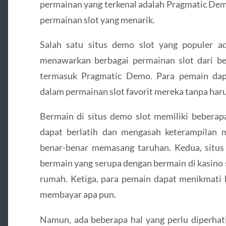
permainan yang terkenal adalah Pragmatic Dem
permainan slot yang menarik.
Salah satu situs demo slot yang populer a
menawarkan berbagai permainan slot dari be
termasuk Pragmatic Demo. Para pemain da
dalam permainan slot favorit mereka tanpa har
Bermain di situs demo slot memiliki beberap
dapat berlatih dan mengasah keterampilan 
benar-benar memasang taruhan. Kedua, situ
bermain yang serupa dengan bermain di kasino
rumah. Ketiga, para pemain dapat menikmati 
membayar apa pun.
Namun, ada beberapa hal yang perlu diperhat