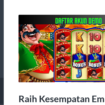
Raih Kesempatan Ema