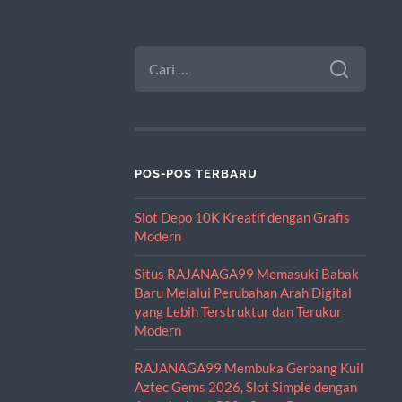
CARI
UNTUK:
POS-POS TERBARU
Slot Depo 10K Kreatif dengan Grafis
Modern
Situs RAJANAGA99 Memasuki Babak
Baru Melalui Perubahan Arah Digital
yang Lebih Terstruktur dan Terukur
Modern
RAJANAGA99 Membuka Gerbang Kuil
Aztec Gems 2026, Slot Simple dengan