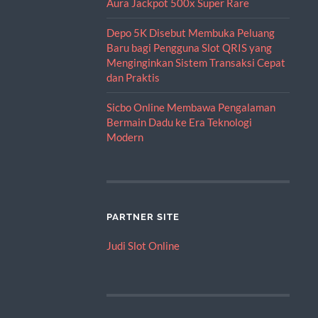
Aura Jackpot 500x Super Rare
Depo 5K Disebut Membuka Peluang
Baru bagi Pengguna Slot QRIS yang
Menginginkan Sistem Transaksi Cepat
dan Praktis
Sicbo Online Membawa Pengalaman
Bermain Dadu ke Era Teknologi
Modern
PARTNER SITE
Judi Slot Online