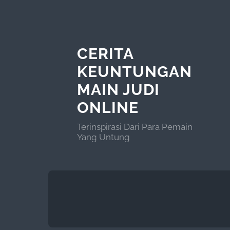
CERITA
KEUNTUNGAN
MAIN JUDI
ONLINE
Terinspirasi Dari Para Pemain
Yang Untung