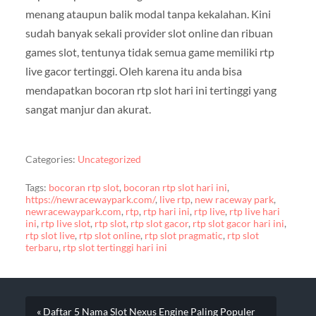
menang ataupun balik modal tanpa kekalahan. Kini
sudah banyak sekali provider slot online dan ribuan
games slot, tentunya tidak semua game memiliki rtp
live gacor tertinggi. Oleh karena itu anda bisa
mendapatkan bocoran rtp slot hari ini tertinggi yang
sangat manjur dan akurat.
Categories:
Uncategorized
Tags:
bocoran rtp slot
,
bocoran rtp slot hari ini
,
https://newracewaypark.com/
,
live rtp
,
new raceway park
,
newracewaypark.com
,
rtp
,
rtp hari ini
,
rtp live
,
rtp live hari
ini
,
rtp live slot
,
rtp slot
,
rtp slot gacor
,
rtp slot gacor hari ini
,
rtp slot live
,
rtp slot online
,
rtp slot pragmatic
,
rtp slot
terbaru
,
rtp slot tertinggi hari ini
« Daftar 5 Nama Slot Nexus Engine Paling Populer