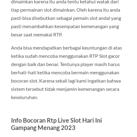
dimainkan karena itu anda tentu ketahui watak dari
tiap permainan slot dimainkan. Oleh karena itu anda
pasti bisa disebutkan sebagai pemain slot andal yang
pasti menambahkan kesempatan kemenangan yang
besar saat memakai RTP.
Anda bisa mendapatkan berbagai keuntungan di atas
ketika sudah mencoba menggunakan RTP Slot gacor
dengan baik dan benar. Tentunya player masih harus
berhati-hati ketika mencoba bermain menggunakan
bocoran slot. Karena sekali lagi kami ingatkan bahwa
sistem tersebut tidak menjamin kemenangan secara
keseluruhan.
Info Bocoran Rtp Live Slot Hari Ini
Gampang Menang 2023