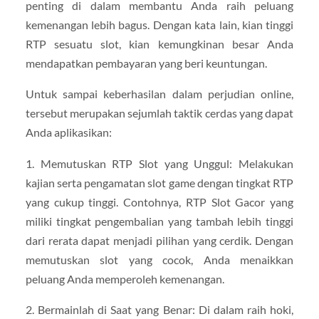
penting di dalam membantu Anda raih peluang
kemenangan lebih bagus. Dengan kata lain, kian tinggi
RTP sesuatu slot, kian kemungkinan besar Anda
mendapatkan pembayaran yang beri keuntungan.
Untuk sampai keberhasilan dalam perjudian online,
tersebut merupakan sejumlah taktik cerdas yang dapat
Anda aplikasikan:
1. Memutuskan RTP Slot yang Unggul: Melakukan
kajian serta pengamatan slot game dengan tingkat RTP
yang cukup tinggi. Contohnya, RTP Slot Gacor yang
miliki tingkat pengembalian yang tambah lebih tinggi
dari rerata dapat menjadi pilihan yang cerdik. Dengan
memutuskan slot yang cocok, Anda menaikkan
peluang Anda memperoleh kemenangan.
2. Bermainlah di Saat yang Benar: Di dalam raih hoki,