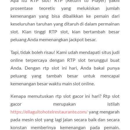
Apa itu RTP slot? RTP (Return to Player) yakni
prosentase teoretis yang melukiskan jumlah
kemenangan yang bisa dibalikkan ke pemain dari
keseluruhan taruhan yang ditaruh di dalam permainan
slot. Kian tinggi RTP slot, kian bertambah besar
peluang Anda memenangkan jackpot besar.
Tapi, tidak boleh risau! Kami udah mendapati situs judi
online terpercaya dengan RTP slot terunggul buat
Anda. Dengan rtp slot ini hari, Anda bakal punya
peluang yang tambah besar untuk mencapai
kemenangan besar waktu main slot online.
Kenapa memutuskan rtp slot gacor ini hari? Rtp slot
gacor merupakan istilah
https://ellaguitohotelrestaurante.com/
yang mengarah
pada mesin slot yang lagi jalan secara baik dan secara
konstan memberinya kemenangan pada pemain.