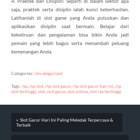
4. Praktek dan Disiplin: Seperti di dalam sektor apa
saja, praktek serta disiplin ialah kunci keberhasilan.
Latihanlah di slot game yang Anda putuskan dan
aplikasikan disiplin saat bermain. Belajar dari
kekeliruan dan pengalaman bisa bikin Anda jadi
pemain yang lebih bagus serta menambah peluang
kemenangan Anda.
Categories:
Uncategorized
Tags:
rtp
,
rtp slot
,
rtp slot gacor
,
rtp slot gacor hari ini
,
rtp
slot tertinggi
,
slot
,
slot gacor
,
slot online
,
slot rtp tertinggi
« Slot Gacor Hari Ini Paling Meledak Terpercaya &
Terbaik