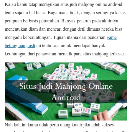
Kalau kamu tetap meragukan situs judi mahjong online android
tentu saja itu hal biasa. Bagaimana tidak, dengan seringnya kasus
penipuan berbasis pertaruhan. Banyak petaruh pada akhirnya
menentukan diam dan mencari dengan detil dimana nereka bisa
mengadu keberuntungan. Tujuan utama dari pencarian
game
betting uang asli
ini tentu saja untuk mendapat banyak
keuntungan dari penawaran menarik para situs mahjong terbesar.
Nah kali ini kamu tidak perlu ulang kuatir jika udah sukses