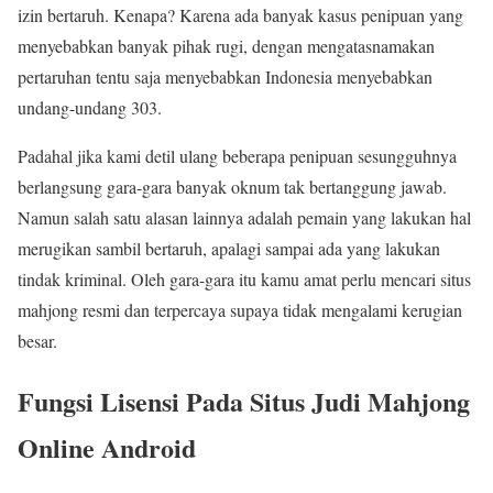
izin bertaruh. Kenapa? Karena ada banyak kasus penipuan yang
menyebabkan banyak pihak rugi, dengan mengatasnamakan
pertaruhan tentu saja menyebabkan Indonesia menyebabkan
undang-undang 303.
Padahal jika kami detil ulang beberapa penipuan sesungguhnya
berlangsung gara-gara banyak oknum tak bertanggung jawab.
Namun salah satu alasan lainnya adalah pemain yang lakukan hal
merugikan sambil bertaruh, apalagi sampai ada yang lakukan
tindak kriminal. Oleh gara-gara itu kamu amat perlu mencari situs
mahjong resmi dan terpercaya supaya tidak mengalami kerugian
besar.
Fungsi Lisensi Pada Situs Judi Mahjong
Online Android