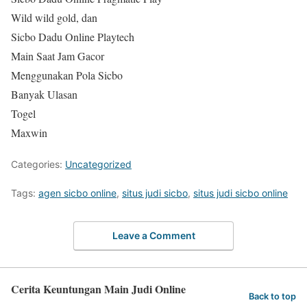
Wild wild gold, dan
Sicbo Dadu Online Playtech
Main Saat Jam Gacor
Menggunakan Pola Sicbo
Banyak Ulasan
Togel
Maxwin
Categories:
Uncategorized
Tags:
agen sicbo online
,
situs judi sicbo
,
situs judi sicbo online
Leave a Comment
Cerita Keuntungan Main Judi Online
Back to top