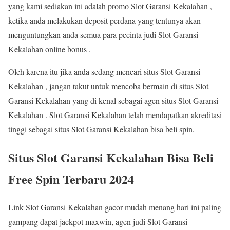
yang kami sediakan ini adalah promo Slot Garansi Kekalahan ,
ketika anda melakukan deposit perdana yang tentunya akan
menguntungkan anda semua para pecinta judi Slot Garansi
Kekalahan online bonus .
Oleh karena itu jika anda sedang mencari situs Slot Garansi
Kekalahan , jangan takut untuk mencoba bermain di situs Slot
Garansi Kekalahan yang di kenal sebagai agen situs Slot Garansi
Kekalahan . Slot Garansi Kekalahan telah mendapatkan akreditasi
tinggi sebagai situs Slot Garansi Kekalahan bisa beli spin.
Situs Slot Garansi Kekalahan Bisa Beli
Free Spin Terbaru 2024
Link Slot Garansi Kekalahan gacor mudah menang hari ini paling
gampang dapat jackpot maxwin, agen judi Slot Garansi