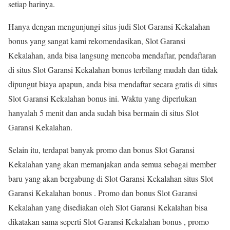
setiap harinya.
Hanya dengan mengunjungi situs judi Slot Garansi Kekalahan
bonus yang sangat kami rekomendasikan, Slot Garansi
Kekalahan, anda bisa langsung mencoba mendaftar, pendaftaran
di situs Slot Garansi Kekalahan bonus terbilang mudah dan tidak
dipungut biaya apapun, anda bisa mendaftar secara gratis di situs
Slot Garansi Kekalahan bonus ini. Waktu yang diperlukan
hanyalah 5 menit dan anda sudah bisa bermain di situs Slot
Garansi Kekalahan.
Selain itu, terdapat banyak promo dan bonus Slot Garansi
Kekalahan yang akan memanjakan anda semua sebagai member
baru yang akan bergabung di Slot Garansi Kekalahan situs Slot
Garansi Kekalahan bonus . Promo dan bonus Slot Garansi
Kekalahan yang disediakan oleh Slot Garansi Kekalahan bisa
dikatakan sama seperti Slot Garansi Kekalahan bonus , promo