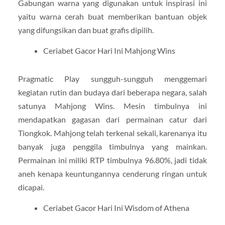
Gabungan warna yang digunakan untuk inspirasi ini
yaitu warna cerah buat memberikan bantuan objek
yang difungsikan dan buat grafis dipilih.
Ceriabet Gacor Hari Ini Mahjong Wins
Pragmatic Play sungguh-sungguh menggemari
kegiatan rutin dan budaya dari beberapa negara, salah
satunya Mahjong Wins. Mesin timbulnya ini
mendapatkan gagasan dari permainan catur dari
Tiongkok. Mahjong telah terkenal sekali, karenanya itu
banyak juga penggila timbulnya yang mainkan.
Permainan ini miliki RTP timbulnya 96.80%, jadi tidak
aneh kenapa keuntungannya cenderung ringan untuk
dicapai.
Ceriabet Gacor Hari Ini Wisdom of Athena