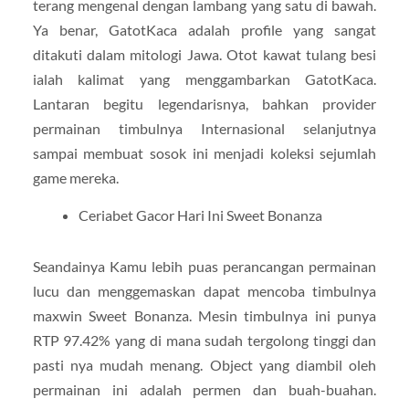
terang mengenal dengan lambang yang satu di bawah.
Ya benar, GatotKaca adalah profile yang sangat
ditakuti dalam mitologi Jawa. Otot kawat tulang besi
ialah kalimat yang menggambarkan GatotKaca.
Lantaran begitu legendarisnya, bahkan provider
permainan timbulnya Internasional selanjutnya
sampai membuat sosok ini menjadi koleksi sejumlah
game mereka.
Ceriabet Gacor Hari Ini Sweet Bonanza
Seandainya Kamu lebih puas perancangan permainan
lucu dan menggemaskan dapat mencoba timbulnya
maxwin Sweet Bonanza. Mesin timbulnya ini punya
RTP 97.42% yang di mana sudah tergolong tinggi dan
pasti nya mudah menang. Object yang diambil oleh
permainan ini adalah permen dan buah-buahan.