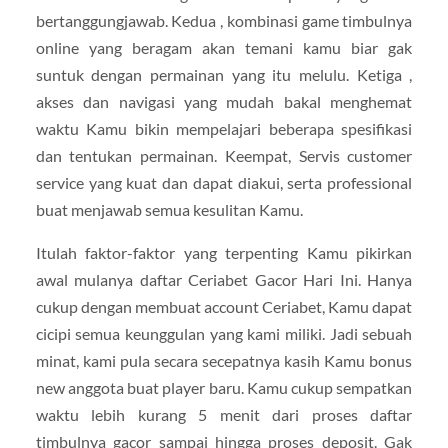
bertanggungjawab. Kedua , kombinasi game timbulnya
online yang beragam akan temani kamu biar gak
suntuk dengan permainan yang itu melulu. Ketiga ,
akses dan navigasi yang mudah bakal menghemat
waktu Kamu bikin mempelajari beberapa spesifikasi
dan tentukan permainan. Keempat, Servis customer
service yang kuat dan dapat diakui, serta professional
buat menjawab semua kesulitan Kamu.
Itulah faktor-faktor yang terpenting Kamu pikirkan
awal mulanya daftar Ceriabet Gacor Hari Ini. Hanya
cukup dengan membuat account Ceriabet, Kamu dapat
cicipi semua keunggulan yang kami miliki. Jadi sebuah
minat, kami pula secara secepatnya kasih Kamu bonus
new anggota buat player baru. Kamu cukup sempatkan
waktu lebih kurang 5 menit dari proses daftar
timbulnya gacor sampai hingga proses deposit. Gak