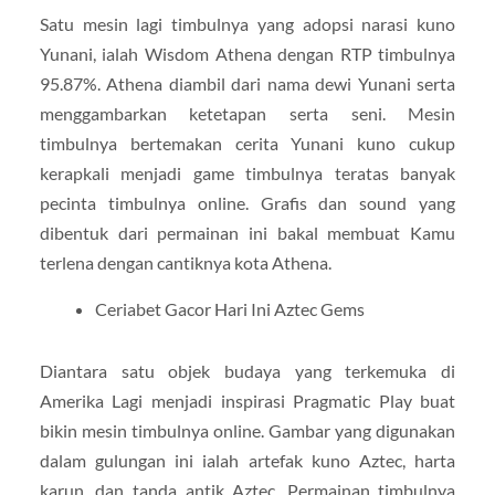
Satu mesin lagi timbulnya yang adopsi narasi kuno
Yunani, ialah Wisdom Athena dengan RTP timbulnya
95.87%. Athena diambil dari nama dewi Yunani serta
menggambarkan ketetapan serta seni. Mesin
timbulnya bertemakan cerita Yunani kuno cukup
kerapkali menjadi game timbulnya teratas banyak
pecinta timbulnya online. Grafis dan sound yang
dibentuk dari permainan ini bakal membuat Kamu
terlena dengan cantiknya kota Athena.
Ceriabet Gacor Hari Ini Aztec Gems
Diantara satu objek budaya yang terkemuka di
Amerika Lagi menjadi inspirasi Pragmatic Play buat
bikin mesin timbulnya online. Gambar yang digunakan
dalam gulungan ini ialah artefak kuno Aztec, harta
karun, dan tanda antik Aztec. Permainan timbulnya