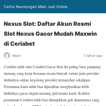
Cerita Keuntungan Main Judi Online
Nexus Slot: Daftar Akun Resmi
Slot Nexus Gacor Mudah Maxwin
di Ceriabet
Awye
3 tahun ago
Ceriabet ialah situs Ceriabet Gacor Hari Ini paling baru gampang
menang yang kerja bersama secara banyak variasi jenis provider
timbulnya online tergolong provider termasyhur sekalipun.
Permainan kami udah bisa dipastikan menghasilkan lebih
timbulnya gacor ringan menang jadi teratas kami. Koleksi
permainan Ceriabet telah bisa ditunjukkan jadi diantaranya yang