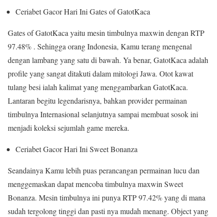
Ceriabet Gacor Hari Ini Gates of GatotKaca
Gates of GatotKaca yaitu mesin timbulnya maxwin dengan RTP
97.48% . Sehingga orang Indonesia, Kamu terang mengenal
dengan lambang yang satu di bawah. Ya benar, GatotKaca adalah
profile yang sangat ditakuti dalam mitologi Jawa. Otot kawat
tulang besi ialah kalimat yang menggambarkan GatotKaca.
Lantaran begitu legendarisnya, bahkan provider permainan
timbulnya Internasional selanjutnya sampai membuat sosok ini
menjadi koleksi sejumlah game mereka.
Ceriabet Gacor Hari Ini Sweet Bonanza
Seandainya Kamu lebih puas perancangan permainan lucu dan
menggemaskan dapat mencoba timbulnya maxwin Sweet
Bonanza. Mesin timbulnya ini punya RTP 97.42% yang di mana
sudah tergolong tinggi dan pasti nya mudah menang. Object yang