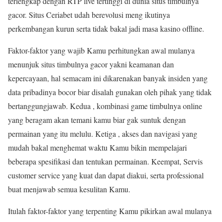
terlengkap dengan RTP live tertinggi di dunia situs timbulnya
gacor. Situs Ceriabet udah berevolusi meng ikutinya
perkembangan kurun serta tidak bakal jadi masa kasino offline.
Faktor-faktor yang wajib Kamu perhitungkan awal mulanya
menunjuk situs timbulnya gacor yakni keamanan dan
kepercayaan, hal semacam ini dikarenakan banyak insiden yang
data pribadinya bocor biar disalah gunakan oleh pihak yang tidak
bertanggungjawab. Kedua , kombinasi game timbulnya online
yang beragam akan temani kamu biar gak suntuk dengan
permainan yang itu melulu. Ketiga , akses dan navigasi yang
mudah bakal menghemat waktu Kamu bikin mempelajari
beberapa spesifikasi dan tentukan permainan. Keempat, Servis
customer service yang kuat dan dapat diakui, serta professional
buat menjawab semua kesulitan Kamu.
Itulah faktor-faktor yang terpenting Kamu pikirkan awal mulanya