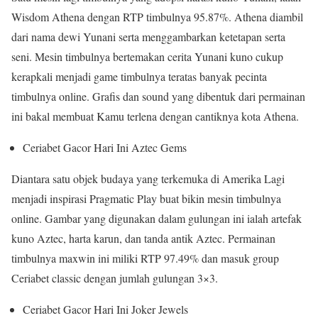
Wisdom Athena dengan RTP timbulnya 95.87%. Athena diambil
dari nama dewi Yunani serta menggambarkan ketetapan serta
seni. Mesin timbulnya bertemakan cerita Yunani kuno cukup
kerapkali menjadi game timbulnya teratas banyak pecinta
timbulnya online. Grafis dan sound yang dibentuk dari permainan
ini bakal membuat Kamu terlena dengan cantiknya kota Athena.
Ceriabet Gacor Hari Ini Aztec Gems
Diantara satu objek budaya yang terkemuka di Amerika Lagi
menjadi inspirasi Pragmatic Play buat bikin mesin timbulnya
online. Gambar yang digunakan dalam gulungan ini ialah artefak
kuno Aztec, harta karun, dan tanda antik Aztec. Permainan
timbulnya maxwin ini miliki RTP 97.49% dan masuk group
Ceriabet classic dengan jumlah gulungan 3×3.
Ceriabet Gacor Hari Ini Joker Jewels