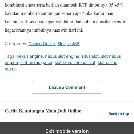
kombinasi emas serta berlian ditambah RTP timbulnya 95.45%
bakalan memberi keuntungan seperti apa? Jika kamu mau
ketahui, yuk secepat-cepatnya daftar dan coba merasakan sendiri
kegacorannya timbulnya maxwin hari ini.
Categories:
Casino Online
,
Slot
,
slot88
Tags:
nexus engine
,
nexus slot engine
,
situs slot
,
slot nexus
engine
,
slot nexus gacor
,
slot nexus nexus slot
,
slot online
nexus
Leave a Comment
Cerita Keuntungan Main Judi Online
Back to top
Exit mobile version