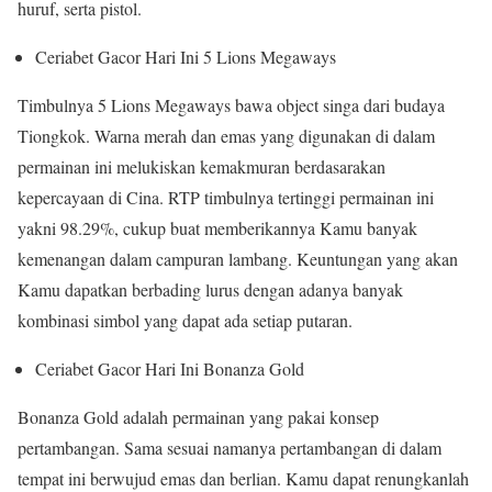
huruf, serta pistol.
Ceriabet Gacor Hari Ini 5 Lions Megaways
Timbulnya 5 Lions Megaways bawa object singa dari budaya
Tiongkok. Warna merah dan emas yang digunakan di dalam
permainan ini melukiskan kemakmuran berdasarakan
kepercayaan di Cina. RTP timbulnya tertinggi permainan ini
yakni 98.29%, cukup buat memberikannya Kamu banyak
kemenangan dalam campuran lambang. Keuntungan yang akan
Kamu dapatkan berbading lurus dengan adanya banyak
kombinasi simbol yang dapat ada setiap putaran.
Ceriabet Gacor Hari Ini Bonanza Gold
Bonanza Gold adalah permainan yang pakai konsep
pertambangan. Sama sesuai namanya pertambangan di dalam
tempat ini berwujud emas dan berlian. Kamu dapat renungkanlah