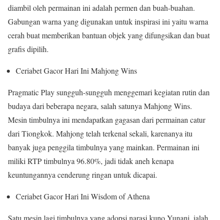
diambil oleh permainan ini adalah permen dan buah-buahan.
Gabungan warna yang digunakan untuk inspirasi ini yaitu warna
cerah buat memberikan bantuan objek yang difungsikan dan buat
grafis dipilih.
Ceriabet Gacor Hari Ini Mahjong Wins
Pragmatic Play sungguh-sungguh menggemari kegiatan rutin dan
budaya dari beberapa negara, salah satunya Mahjong Wins.
Mesin timbulnya ini mendapatkan gagasan dari permainan catur
dari Tiongkok. Mahjong telah terkenal sekali, karenanya itu
banyak juga penggila timbulnya yang mainkan. Permainan ini
miliki RTP timbulnya 96.80%, jadi tidak aneh kenapa
keuntungannya cenderung ringan untuk dicapai.
Ceriabet Gacor Hari Ini Wisdom of Athena
Satu mesin lagi timbulnya yang adopsi narasi kuno Yunani, ialah