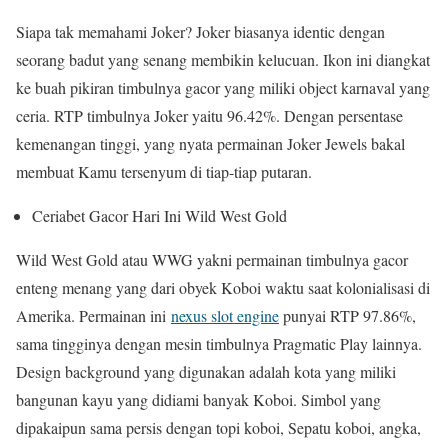
Siapa tak memahami Joker? Joker biasanya identic dengan
seorang badut yang senang membikin kelucuan. Ikon ini diangkat
ke buah pikiran timbulnya gacor yang miliki object karnaval yang
ceria. RTP timbulnya Joker yaitu 96.42%. Dengan persentase
kemenangan tinggi, yang nyata permainan Joker Jewels bakal
membuat Kamu tersenyum di tiap-tiap putaran.
Ceriabet Gacor Hari Ini Wild West Gold
Wild West Gold atau WWG yakni permainan timbulnya gacor
enteng menang yang dari obyek Koboi waktu saat kolonialisasi di
Amerika. Permainan ini
nexus slot engine
punyai RTP 97.86%,
sama tingginya dengan mesin timbulnya Pragmatic Play lainnya.
Design background yang digunakan adalah kota yang miliki
bangunan kayu yang didiami banyak Koboi. Simbol yang
dipakaipun sama persis dengan topi koboi, Sepatu koboi, angka,