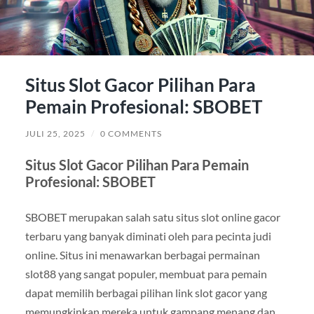
Situs Slot Gacor Pilihan Para
Pemain Profesional: SBOBET
JULI 25, 2025
/
0 COMMENTS
Situs Slot Gacor Pilihan Para Pemain
Profesional: SBOBET
SBOBET merupakan salah satu situs slot online gacor
terbaru yang banyak diminati oleh para pecinta judi
online. Situs ini menawarkan berbagai permainan
slot88 yang sangat populer, membuat para pemain
dapat memilih berbagai pilihan link slot gacor yang
memungkinkan mereka untuk gampang menang dan