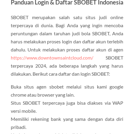
Panduan Login & Daftar SBOBET Indonesia
SBOBET merupakan salah satu situs judi online
terpercaya di dunia. Bagi Anda yang ingin mencoba
peruntungan dalam taruhan judi bola SBOBET, Anda
harus melakukan proses login dan daftar akun terlebih
dahulu. Untuk melakukan proses daftar akun di agen
https://www.downtownsaintcloud.com/
SBOBET
terpercaya 2024, ada beberapa langkah yang harus
dilakukan. Berikut cara daftar dan login SBOBET:
Buka situs agen sbobet melalui situs kami google
chrome atau browser yang lain.
Situs SBOBET terpercaya juga bisa diakses via WAP
versi mobile.
Memiliki rekening bank yang sama dengan data diri
pribadi.