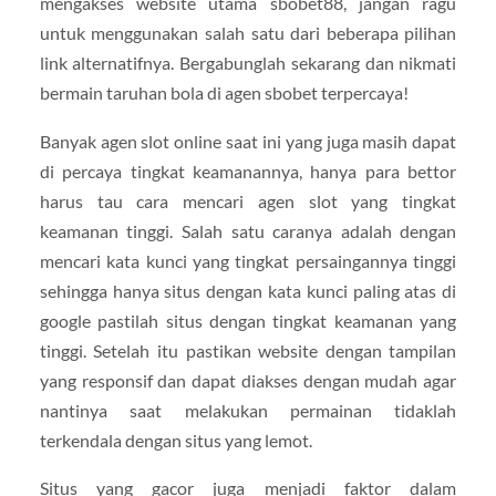
mengakses website utama sbobet88, jangan ragu
untuk menggunakan salah satu dari beberapa pilihan
link alternatifnya. Bergabunglah sekarang dan nikmati
bermain taruhan bola di agen sbobet terpercaya!
Banyak agen slot online saat ini yang juga masih dapat
di percaya tingkat keamanannya, hanya para bettor
harus tau cara mencari agen slot yang tingkat
keamanan tinggi. Salah satu caranya adalah dengan
mencari kata kunci yang tingkat persaingannya tinggi
sehingga hanya situs dengan kata kunci paling atas di
google pastilah situs dengan tingkat keamanan yang
tinggi. Setelah itu pastikan website dengan tampilan
yang responsif dan dapat diakses dengan mudah agar
nantinya saat melakukan permainan tidaklah
terkendala dengan situs yang lemot.
Situs yang gacor juga menjadi faktor dalam