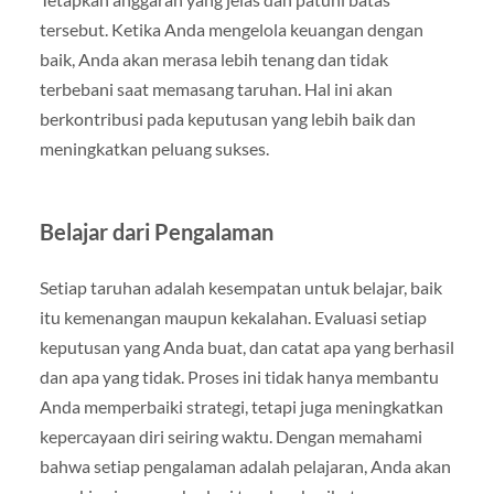
tersebut. Ketika Anda mengelola keuangan dengan
baik, Anda akan merasa lebih tenang dan tidak
terbebani saat memasang taruhan. Hal ini akan
berkontribusi pada keputusan yang lebih baik dan
meningkatkan peluang sukses.
Belajar dari Pengalaman
Setiap taruhan adalah kesempatan untuk belajar, baik
itu kemenangan maupun kekalahan. Evaluasi setiap
keputusan yang Anda buat, dan catat apa yang berhasil
dan apa yang tidak. Proses ini tidak hanya membantu
Anda memperbaiki strategi, tetapi juga meningkatkan
kepercayaan diri seiring waktu. Dengan memahami
bahwa setiap pengalaman adalah pelajaran, Anda akan