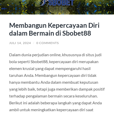
Membangun Kepercayaan Diri
dalam Bermain di Sbobet88
JULI 14, 2024
/
0 COMMENTS
Dalam dunia perjudian online, khususnya di situs judi
bola seperti Sbobet88, kepercayaan diri merupakan
elemen krusial yang dapat mempengaruhi hasil
taruhan Anda. Membangun kepercayaan diri tidak
hanya membantu Anda dalam membuat keputusan
yang lebih baik, tetapi juga memberikan dampak positif
terhadap pengalaman bermain secara keseluruhan.
Berikut ini adalah beberapa langkah yang dapat Anda
ambil untuk meningkatkan kepercayaan diri saat