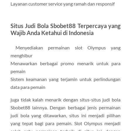
Layanan customer service yang ramah dan responsif
Situs Judi Bola Sbobet88 Terpercaya yang
Wajib Anda Ketahui di Indonesia
Menyediakan permainan slot Olympus yang
menghibur
Menawarkan berbagai promo menarik untuk para
pemain
Sistem keamanan yang terjamin untuk perlindungan
data para pemain
juga tidak kalah menarik dengan situs-situs judi bola
Sbobet88 lainnya. Dengan berbagai jenis permainan
judi bola yang ditawarkan, situs ini menjadi pilihan
yang tepat bagi para pemain. Slot Olympus menjadi