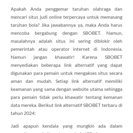
Apakah Anda penggemar taruhan olahraga dan
mencari situs judi online terpercaya untuk memasang
taruhan bola? Jika jawabannya ya, maka Anda harus
mencoba bergabung dengan SBOBET. Namun,
masalahnya adalah situs ini sering diblokir oleh
pemerintah atau operator internet di Indonesia.
Namun jangan khawatir! Karena SBOBET
menyediakan beberapa link alternatif yang dapat
digunakan para pemain untuk mengakses situs secara
aman dan mudah. Setiap link alternatif memiliki
keamanan yang sama dengan website utama sehingga
para pemain tidak perlu khawatir tentang kemanan
data mereka. Berikut link alternatif SBOBET terbaru di
tahun 2024:
Jadi apapun kendala yang mungkin ada dalam