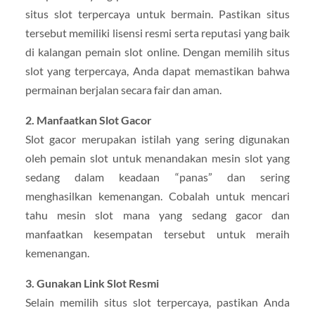
situs slot terpercaya untuk bermain. Pastikan situs
tersebut memiliki lisensi resmi serta reputasi yang baik
di kalangan pemain slot online. Dengan memilih situs
slot yang terpercaya, Anda dapat memastikan bahwa
permainan berjalan secara fair dan aman.
2. Manfaatkan Slot Gacor
Slot gacor merupakan istilah yang sering digunakan
oleh pemain slot untuk menandakan mesin slot yang
sedang dalam keadaan “panas” dan sering
menghasilkan kemenangan. Cobalah untuk mencari
tahu mesin slot mana yang sedang gacor dan
manfaatkan kesempatan tersebut untuk meraih
kemenangan.
3. Gunakan Link Slot Resmi
Selain memilih situs slot terpercaya, pastikan Anda