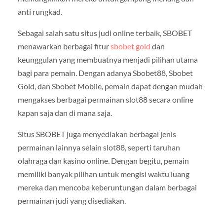
anti rungkad.
Sebagai salah satu situs judi online terbaik, SBOBET
menawarkan berbagai fitur
sbobet gold
dan
keunggulan yang membuatnya menjadi pilihan utama
bagi para pemain. Dengan adanya Sbobet88, Sbobet
Gold, dan Sbobet Mobile, pemain dapat dengan mudah
mengakses berbagai permainan slot88 secara online
kapan saja dan di mana saja.
Situs SBOBET juga menyediakan berbagai jenis
permainan lainnya selain slot88, seperti taruhan
olahraga dan kasino online. Dengan begitu, pemain
memiliki banyak pilihan untuk mengisi waktu luang
mereka dan mencoba keberuntungan dalam berbagai
permainan judi yang disediakan.