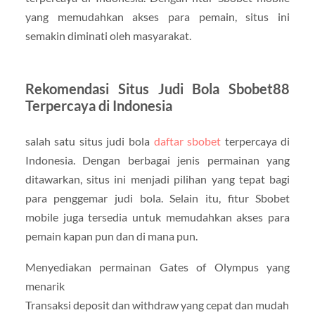
yang memudahkan akses para pemain, situs ini
semakin diminati oleh masyarakat.
Rekomendasi Situs Judi Bola Sbobet88
Terpercaya di Indonesia
salah satu situs judi bola
daftar sbobet
terpercaya di
Indonesia. Dengan berbagai jenis permainan yang
ditawarkan, situs ini menjadi pilihan yang tepat bagi
para penggemar judi bola. Selain itu, fitur Sbobet
mobile juga tersedia untuk memudahkan akses para
pemain kapan pun dan di mana pun.
Menyediakan permainan Gates of Olympus yang
menarik
Transaksi deposit dan withdraw yang cepat dan mudah