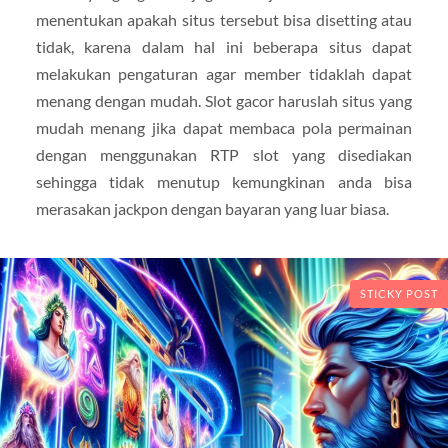
menentukan apakah situs tersebut bisa disetting atau
tidak, karena dalam hal ini beberapa situs dapat
melakukan pengaturan agar member tidaklah dapat
menang dengan mudah. Slot gacor haruslah situs yang
mudah menang jika dapat membaca pola permainan
dengan menggunakan RTP slot yang disediakan
sehingga tidak menutup kemungkinan anda bisa
merasakan jackpon dengan bayaran yang luar biasa.
STICKY POST