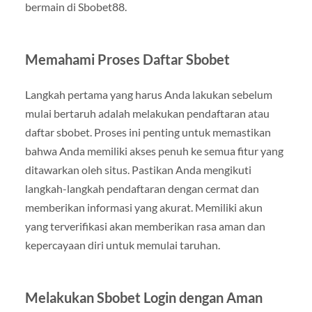
bermain di Sbobet88.
Memahami Proses Daftar Sbobet
Langkah pertama yang harus Anda lakukan sebelum
mulai bertaruh adalah melakukan pendaftaran atau
daftar sbobet. Proses ini penting untuk memastikan
bahwa Anda memiliki akses penuh ke semua fitur yang
ditawarkan oleh situs. Pastikan Anda mengikuti
langkah-langkah pendaftaran dengan cermat dan
memberikan informasi yang akurat. Memiliki akun
yang terverifikasi akan memberikan rasa aman dan
kepercayaan diri untuk memulai taruhan.
Melakukan Sbobet Login dengan Aman