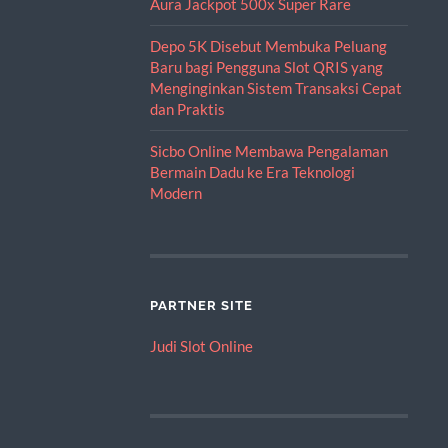
Aura Jackpot 500x Super Rare
Depo 5K Disebut Membuka Peluang
Baru bagi Pengguna Slot QRIS yang
Menginginkan Sistem Transaksi Cepat
dan Praktis
Sicbo Online Membawa Pengalaman
Bermain Dadu ke Era Teknologi
Modern
PARTNER SITE
Judi Slot Online