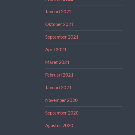
Januari 2022
Oktober 2021
September 2021
April 2021
Maret 2021
Februari 2021
Januari 2021
November 2020
September 2020
Agustus 2020