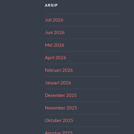
ARSIP
Juli 2026
Juni 2026
Mei 2026
April 2026
Februari 2026
Januari 2026
Desember 2025
November 2025
Oktober 2025
Agustus 2025