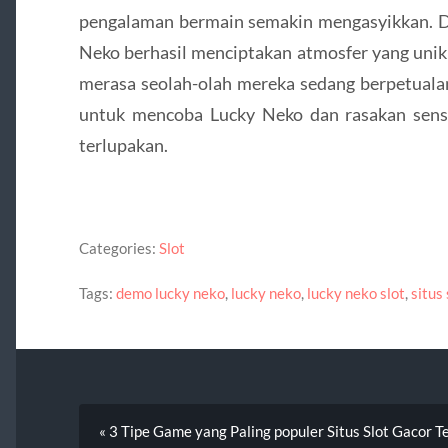
pengalaman bermain semakin mengasyikkan. D
Neko berhasil menciptakan atmosfer yang uni
merasa seolah-olah mereka sedang berpetualang
untuk mencoba Lucky Neko dan rasakan sens
terlupakan.
Categories:
Slot
Tags:
demo lucky neko
,
lucky neko
,
lucky neko slot
,
situs
« 3 Tipe Game yang Paling populer Situs Slot Gacor 