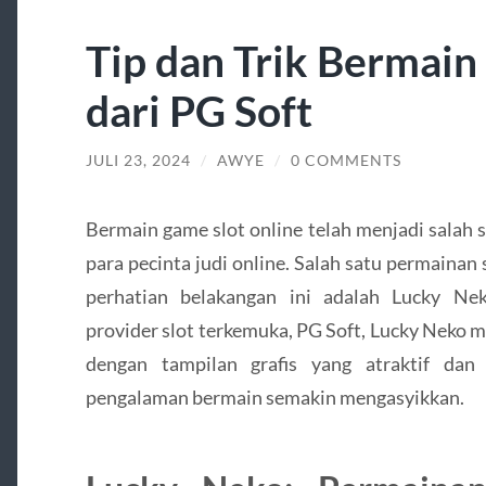
Tip dan Trik Bermain
dari PG Soft
JULI 23, 2024
/
AWYE
/
0 COMMENTS
Bermain game slot online telah menjadi salah 
para pecinta judi online. Salah satu permaina
perhatian belakangan ini adalah Lucky Ne
provider slot terkemuka, PG Soft, Lucky Neko
dengan tampilan grafis yang atraktif dan
pengalaman bermain semakin mengasyikkan.