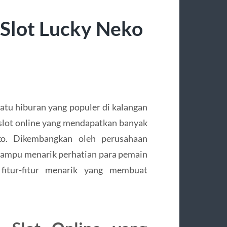
 Slot Lucky Neko
satu hiburan yang populer di kalangan
n slot online yang mendapatkan banyak
ko. Dikembangkan oleh perusahaan
 mampu menarik perhatian para pemain
 fitur-fitur menarik yang membuat