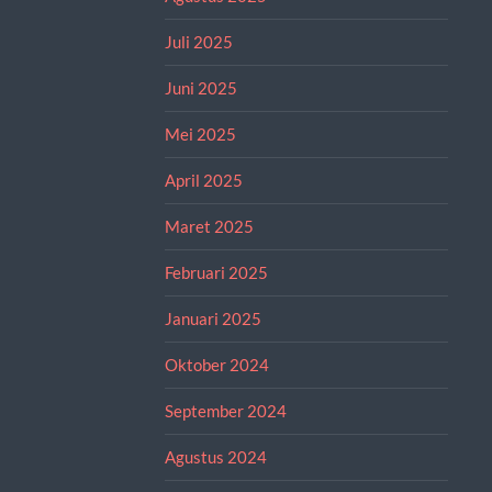
Juli 2025
Juni 2025
Mei 2025
April 2025
Maret 2025
Februari 2025
Januari 2025
Oktober 2024
September 2024
Agustus 2024