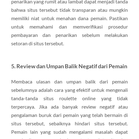
penarikan yang rumit atau lambat dapat menjadi tanda
bahwa situs tersebut tidak transparan atau mungkin
memiliki niat untuk menahan dana pemain. Pastikan
untuk memahami dan memverifikasi prosedur
pembayaran dan penarikan sebelum melakukan
setoran di situs tersebut.
5. Review dan Umpan Balik Negatif dari Pemain
Membaca ulasan dan umpan balik dari pemain
sebelumnya adalah cara yang efektif untuk mengenali
tanda-tanda situs roulette online yang tidak
terpercaya. Jika ada banyak review negatif atau
pengalaman buruk dari pemain yang telah bermain di
situs tersebut, sebaiknya hindari situs tersebut.
Pemain lain yang sudah mengalami masalah dapat