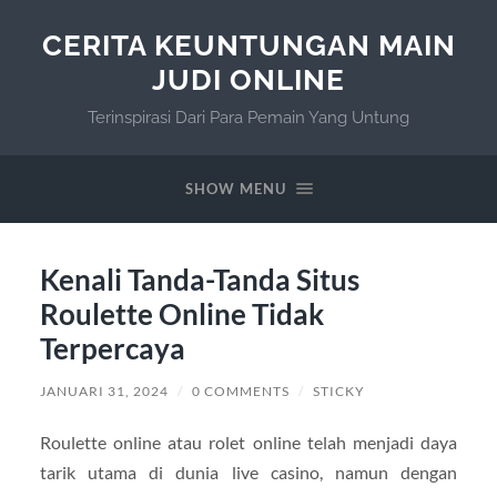
CERITA KEUNTUNGAN MAIN
JUDI ONLINE
Terinspirasi Dari Para Pemain Yang Untung
SHOW MENU
Kenali Tanda-Tanda Situs
Roulette Online Tidak
Terpercaya
JANUARI 31, 2024
/
0 COMMENTS
/
STICKY
Roulette online atau rolet online telah menjadi daya
tarik utama di dunia live casino, namun dengan