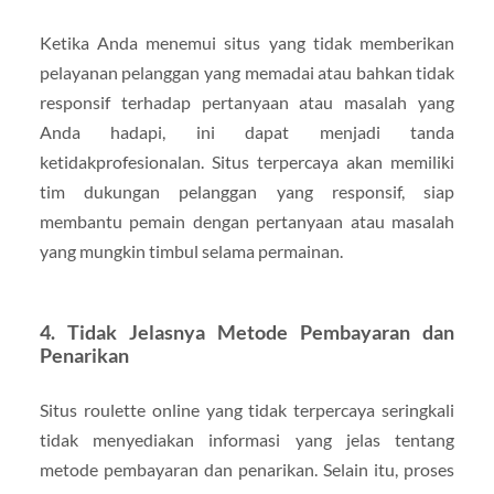
Ketika Anda menemui situs yang tidak memberikan
pelayanan pelanggan yang memadai atau bahkan tidak
responsif terhadap pertanyaan atau masalah yang
Anda hadapi, ini dapat menjadi tanda
ketidakprofesionalan. Situs terpercaya akan memiliki
tim dukungan pelanggan yang responsif, siap
membantu pemain dengan pertanyaan atau masalah
yang mungkin timbul selama permainan.
4. Tidak Jelasnya Metode Pembayaran dan
Penarikan
Situs roulette online yang tidak terpercaya seringkali
tidak menyediakan informasi yang jelas tentang
metode pembayaran dan penarikan. Selain itu, proses