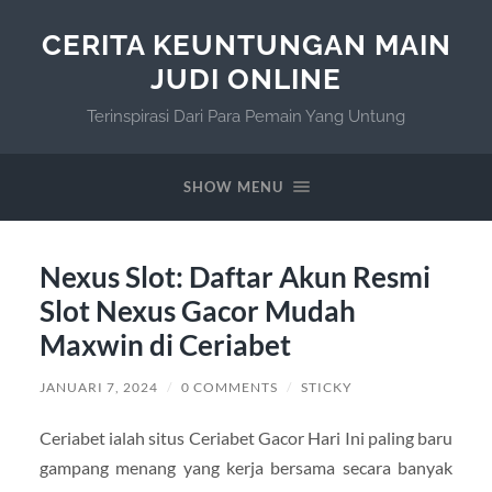
CERITA KEUNTUNGAN MAIN
JUDI ONLINE
Terinspirasi Dari Para Pemain Yang Untung
SHOW MENU
Nexus Slot: Daftar Akun Resmi
Slot Nexus Gacor Mudah
Maxwin di Ceriabet
JANUARI 7, 2024
/
0 COMMENTS
/
STICKY
Ceriabet ialah situs Ceriabet Gacor Hari Ini paling baru
gampang menang yang kerja bersama secara banyak