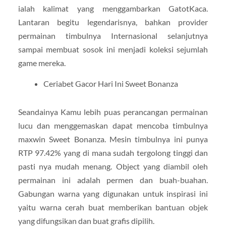
ialah kalimat yang menggambarkan GatotKaca.
Lantaran begitu legendarisnya, bahkan provider
permainan timbulnya Internasional selanjutnya
sampai membuat sosok ini menjadi koleksi sejumlah
game mereka.
Ceriabet Gacor Hari Ini Sweet Bonanza
Seandainya Kamu lebih puas perancangan permainan
lucu dan menggemaskan dapat mencoba timbulnya
maxwin Sweet Bonanza. Mesin timbulnya ini punya
RTP 97.42% yang di mana sudah tergolong tinggi dan
pasti nya mudah menang. Object yang diambil oleh
permainan ini adalah permen dan buah-buahan.
Gabungan warna yang digunakan untuk inspirasi ini
yaitu warna cerah buat memberikan bantuan objek
yang difungsikan dan buat grafis dipilih.