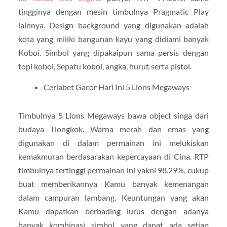
tingginya dengan mesin timbulnya Pragmatic Play
lainnya. Design background yang digunakan adalah
kota yang miliki bangunan kayu yang didiami banyak
Koboi. Simbol yang dipakaipun sama persis dengan
topi koboi, Sepatu koboi, angka, huruf, serta pistol.
Ceriabet Gacor Hari Ini 5 Lions Megaways
Timbulnya 5 Lions Megaways bawa object singa dari
budaya Tiongkok. Warna merah dan emas yang
digunakan di dalam permainan ini melukiskan
kemakmuran berdasarakan kepercayaan di Cina. RTP
timbulnya tertinggi permainan ini yakni 98.29%, cukup
buat memberikannya Kamu banyak kemenangan
dalam campuran lambang. Keuntungan yang akan
Kamu dapatkan berbading lurus dengan adanya
banyak kombinasi simbol yang dapat ada setiap