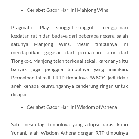
Ceriabet Gacor Hari Ini Mahjong Wins
Pragmatic Play sungguh-sungguh menggemari
kegiatan rutin dan budaya dari beberapa negara, salah
satunya Mahjong Wins. Mesin timbulnya ini
mendapatkan gagasan dari permainan catur dari
Tiongkok. Mahjong telah terkenal sekali, karenanya itu
banyak juga penggila timbulnya yang mainkan.
Permainan ini miliki RTP timbulnya 96.80%, jadi tidak
aneh kenapa keuntungannya cenderung ringan untuk
dicapai.
Ceriabet Gacor Hari Ini Wisdom of Athena
Satu mesin lagi timbulnya yang adopsi narasi kuno
Yunani, ialah Wisdom Athena dengan RTP timbulnya